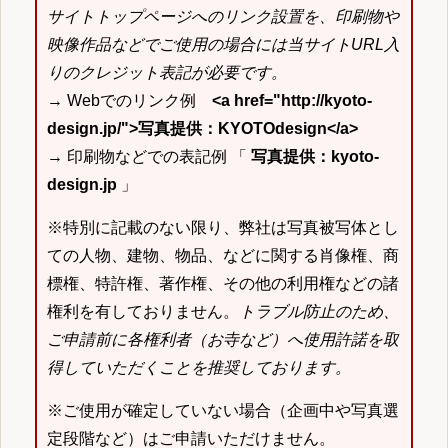
サイトトップページへのリンク設置を、印刷物や
映像作品などでご使用の場合には当サイトURL入
りのクレジット表記が必要です。
→ Webでのリンク例
<a href="http://kyoto-
design.jp/">写真提供：KYOTOdesign</a>
→ 印刷物などでの表記例 「
写真提供：kyoto-
design.jp
」
※特別に記載のない限り、弊社は写真被写体とし
ての人物、建物、物品、などに関する肖像権、商
標権、特許権、著作権、その他の利用権などの諸
権利を有しておりません。
トラブル防止のため、
ご申請前に各権利者（お寺など）へ使用許諾を取
得していただくことを推奨しております。
※ご使用が確定していない場合（企画中や写真選
定段階など）はご申請いただけません。