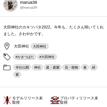
marua39
@marua39
大田神社のカキツバタ2022。今年も、たくさん咲いてくれ
ました。さわやかです。
大田神社
大田神社
#かきつばた
#大田神社
寺社仏閣
神社
庭・庭園
花・植物
春
緑
紫
モデルリリース未
プロパティリリース未
取得
取得