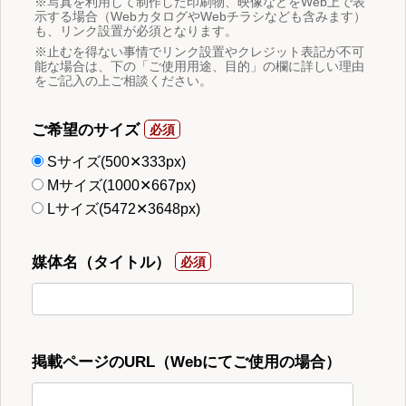
※写真を利用して制作した印刷物、映像などをWeb上で表
示する場合（WebカタログやWebチラシなども含みます）
も、リンク設置が必須となります。
※止むを得ない事情でリンク設置やクレジット表記が不可
能な場合は、下の「ご使用用途、目的」の欄に詳しい理由
をご記入の上ご相談ください。
ご希望のサイズ
Sサイズ(500✕333px)
Mサイズ(1000✕667px)
Lサイズ(5472✕3648px)
媒体名（タイトル）
掲載ページのURL（Webにてご使用の場合）