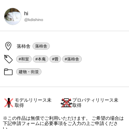
hi
@kdishino
落柿舎
落柿舎
#和室
#本庵
#畳
#落柿舎
建物・街並
モデルリリース未
プロパティリリース未
取得
取得
※この作品は無償でご利用いただけます。 ご希望の場合は
下記申請フォームに必要事項をご入力の上ご申請くださ
い。