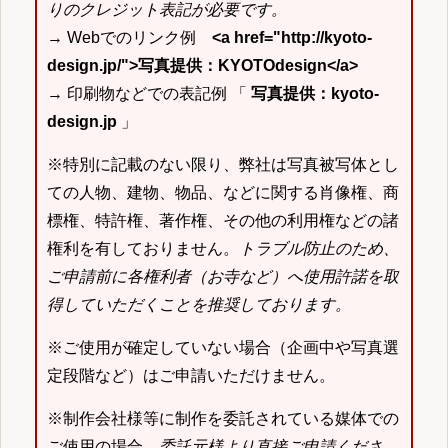
りのクレジット表記が必要です。
→ Webでのリンク例
<a href="http://kyoto-
design.jp/">写真提供：KYOTOdesign</a>
→ 印刷物などでの表記例 「
写真提供：kyoto-
design.jp
」
※特別に記載のない限り、弊社は写真被写体とし
ての人物、建物、物品、などに関する肖像権、商
標権、特許権、著作権、その他の利用権などの諸
権利を有しておりません。
トラブル防止のため、
ご申請前に各権利者（お寺など）へ使用許諾を取
得していただくことを推奨しております。
※ご使用が確定していない場合（企画中や写真選
定段階など）はご申請いただけません。
※制作会社様等に制作を委託されている媒体での
ご使用の場合、
委託元様より直接ご申請くださ