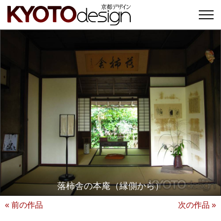
落柿舎の本庵（縁側から）
« 前の作品
次の作品 »