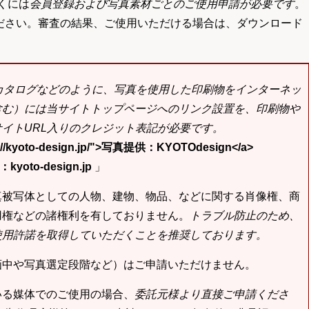
くには
会員登録および写真素材ごとのご使用申請が必要です
。
ださい。審査の結果、ご使用いただける場合は、ダウンロード
bカタログなどのように、写真を使用した印刷物をインターネッ
含む）には当サイトトップページへのリンク設置を、印刷物や
イトURL入りのクレジット表記が必要です。
tp://kyoto-design.jp/">写真提供：KYOTOdesign</a>
yoto-design.jp
」
真被写体としての人物、建物、物品、などに関する肖像権、商
用権などの諸権利を有しておりません。
トラブル防止のため、
使用許諾を取得していただくことを推奨しております。
画中や写真選定段階など）はご申請いただけません。
いる媒体でのご使用の場合、
委託元様より直接ご申請くださ