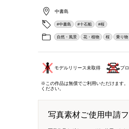
中書島
#中書島
#十石船
#桜
自然・風景
花・植物
桜
乗り物
モデルリリース未取得
プ
※この作品は無償でご利用いただけます。
ください。
写真素材ご使用申請