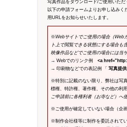
写真作品をダウンロード/ご使用いただ
以下の申請フォームよりお申し込みく
用URLをお知らせいたします。
※
Webサイトでご使用の場合（We
ト上で閲覧できる状態にする場合も
映像作品などでご使用の場合には当サ
→ Webでのリンク例
<a href="ht
→ 印刷物などでの表記例 「
写真提供：k
※特別に記載のない限り、弊社は写
標権、特許権、著作権、その他の利
ご申請前に各権利者（お寺など）へ
※ご使用が確定していない場合（企
※制作会社様等に制作を委託されて