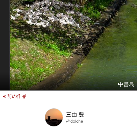
中書島 
« 前の作品
三由 豊
@dolche