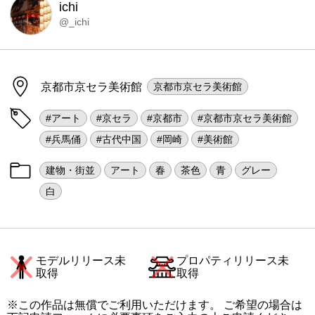
ichi
@_ichi
京都市京セラ美術館
京都市京セラ美術館
#アート
#京セラ
#京都市
#京都市京セラ美術館
#兵馬俑
#古代中国
#岡崎
#美術館
建物・街並
アート
春
茶色
青
グレー
白
モデルリリース未
プロパティリリース未
取得
取得
※この作品は無償でご利用いただけます。 ご希望の場合は