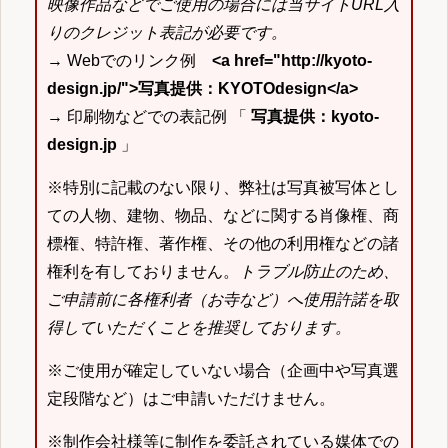
映像作品などでご使用の場合には当サイトURL入
りのクレジット表記が必要です。
→ Webでのリンク例
<a href="http://kyoto-
design.jp/">写真提供：KYOTOdesign</a>
→ 印刷物などでの表記例 「
写真提供：kyoto-
design.jp
」
※特別に記載のない限り、弊社は写真被写体とし
ての人物、建物、物品、などに関する肖像権、商
標権、特許権、著作権、その他の利用権などの諸
権利を有しておりません。
トラブル防止のため、
ご申請前に各権利者（お寺など）へ使用許諾を取
得していただくことを推奨しております。
※ご使用が確定していない場合（企画中や写真選
定段階など）はご申請いただけません。
※制作会社様等に制作を委託されている媒体での