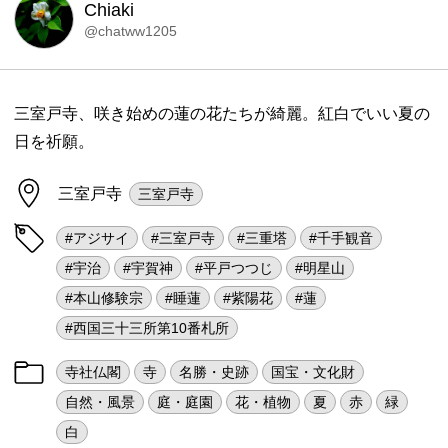
Chiaki
@chatww1205
三室戸寺、咲き始めの蓮の花たちが綺麗。紅白でいい夏の
日を祈願。
三室戸寺
三室戸寺
#アジサイ
#三室戸寺
#三重塔
#千手観音
#宇治
#宇賀神
#平戸つつじ
#明星山
#本山修験宗
#睡蓮
#紫陽花
#蓮
#西国三十三所第10番札所
寺社仏閣
寺
名勝・史跡
国宝・文化財
自然・風景
庭・庭園
花・植物
夏
赤
緑
白