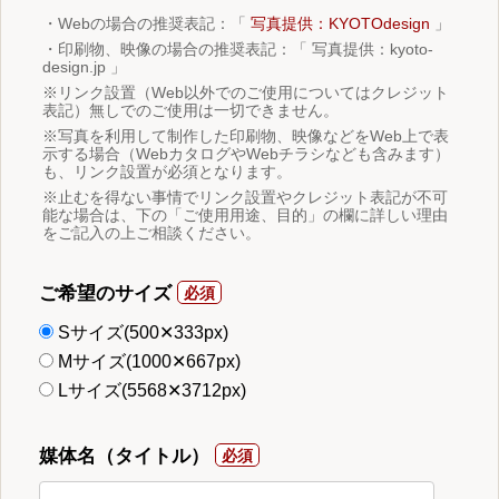
・Webの場合の推奨表記：「
写真提供：KYOTOdesign
」
・印刷物、映像の場合の推奨表記：「 写真提供：kyoto-
design.jp 」
※リンク設置（Web以外でのご使用についてはクレジット
表記）無しでのご使用は一切できません。
※写真を利用して制作した印刷物、映像などをWeb上で表
示する場合（WebカタログやWebチラシなども含みます）
も、リンク設置が必須となります。
※止むを得ない事情でリンク設置やクレジット表記が不可
能な場合は、下の「ご使用用途、目的」の欄に詳しい理由
をご記入の上ご相談ください。
ご希望のサイズ
Sサイズ(500✕333px)
Mサイズ(1000✕667px)
Lサイズ(5568✕3712px)
媒体名（タイトル）