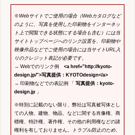
※
Webサイトでご使用の場合（Webカタログなど
のように、写真を使用した印刷物をインターネッ
ト上で閲覧できる状態にする場合も含む）には当
サイトトップページへのリンク設置を、印刷物や
映像作品などでご使用の場合には当サイトURL入
りのクレジット表記が必要です。
→ Webでのリンク例
<a href="http://kyoto-
design.jp/">写真提供：KYOTOdesign</a>
→ 印刷物などでの表記例 「
写真提供：kyoto-
design.jp
」
※特別に記載のない限り、弊社は写真被写体とし
ての人物、建物、物品、などに関する肖像権、商
標権、特許権、著作権、その他の利用権などの諸
権利を有しておりません。
トラブル防止のため、