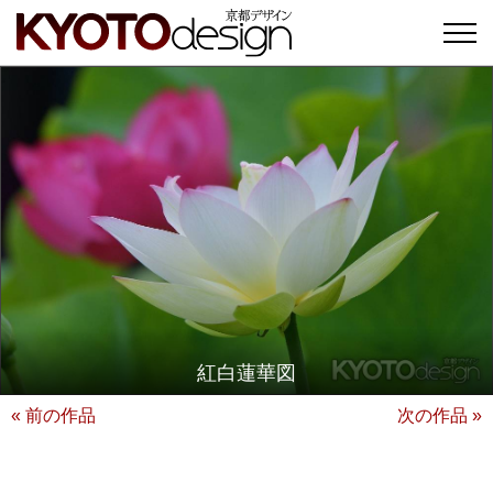
紅白蓮華図
« 前の作品
次の作品 »