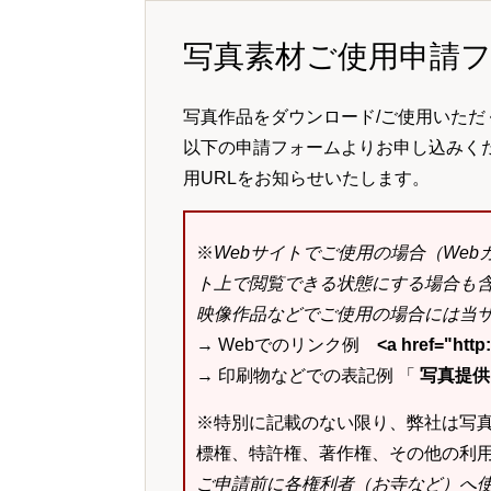
写真素材ご使用申請
写真作品をダウンロード/ご使用いただ
以下の申請フォームよりお申し込みく
用URLをお知らせいたします。
※
Webサイトでご使用の場合（We
ト上で閲覧できる状態にする場合も
映像作品などでご使用の場合には当サ
→ Webでのリンク例
<a href="ht
→ 印刷物などでの表記例 「
写真提供：k
※特別に記載のない限り、弊社は写
標権、特許権、著作権、その他の利
ご申請前に各権利者（お寺など）へ