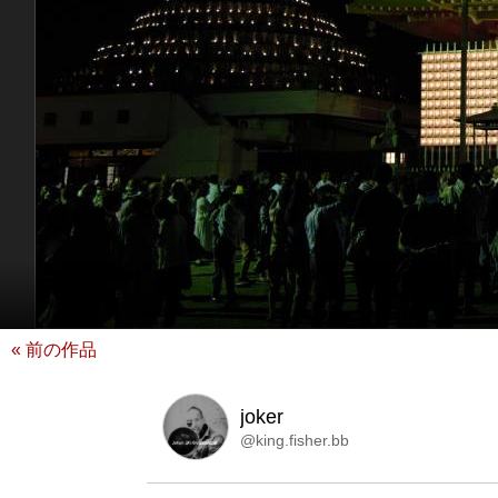
« 前の作品
joker
@king.fisher.bb