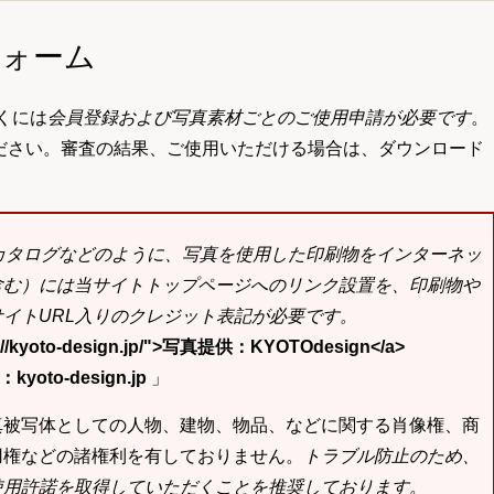
フォーム
くには
会員登録および写真素材ごとのご使用申請が必要です
。
ださい。審査の結果、ご使用いただける場合は、ダウンロード
bカタログなどのように、写真を使用した印刷物をインターネッ
含む）には当サイトトップページへのリンク設置を、印刷物や
イトURL入りのクレジット表記が必要です。
tp://kyoto-design.jp/">写真提供：KYOTOdesign</a>
yoto-design.jp
」
真被写体としての人物、建物、物品、などに関する肖像権、商
用権などの諸権利を有しておりません。
トラブル防止のため、
使用許諾を取得していただくことを推奨しております。