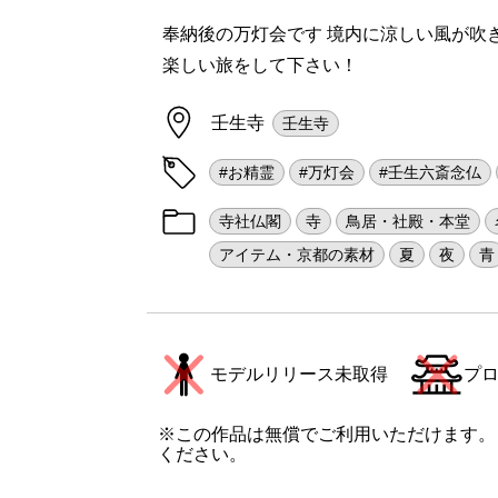
奉納後の万灯会です 境内に涼しい風が吹き
楽しい旅をして下さい！
壬生寺
壬生寺
#お精霊
#万灯会
#壬生六斎念仏
寺社仏閣
寺
鳥居・社殿・本堂
アイテム・京都の素材
夏
夜
青
モデルリリース未取得
プ
※この作品は無償でご利用いただけます。
ください。