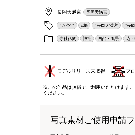
長岡天満宮
長岡天満宮
#八条池
#梅
#長岡天満宮
#長
寺社仏閣
神社
自然・風景
花・
モデルリリース未取得
プ
※この作品は無償でご利用いただけます。
ください。
写真素材ご使用申請