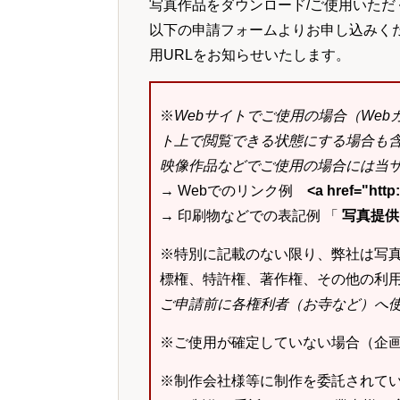
写真作品をダウンロード/ご使用いただ
以下の申請フォームよりお申し込みく
用URLをお知らせいたします。
※
Webサイトでご使用の場合（We
ト上で閲覧できる状態にする場合も
映像作品などでご使用の場合には当サ
→ Webでのリンク例
<a href="ht
→ 印刷物などでの表記例 「
写真提供：k
※特別に記載のない限り、弊社は写
標権、特許権、著作権、その他の利
ご申請前に各権利者（お寺など）へ
※ご使用が確定していない場合（企
※制作会社様等に制作を委託されて