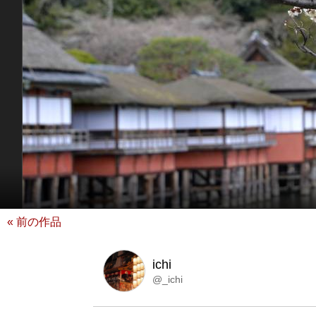
« 前の作品
ichi
@_ichi