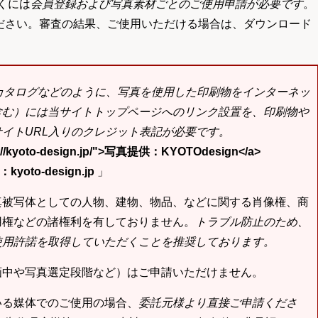
くには
会員登録および写真素材ごとのご使用申請が必要です
。
ださい。審査の結果、ご使用いただける場合は、ダウンロード
bカタログなどのように、写真を使用した印刷物をインターネッ
含む）には当サイトトップページへのリンク設置を、印刷物や
イトURL入りのクレジット表記が必要です。
tp://kyoto-design.jp/">写真提供：KYOTOdesign</a>
yoto-design.jp
」
真被写体としての人物、建物、物品、などに関する肖像権、商
用権などの諸権利を有しておりません。
トラブル防止のため、
使用許諾を取得していただくことを推奨しております。
画中や写真選定段階など）はご申請いただけません。
いる媒体でのご使用の場合、
委託元様より直接ご申請くださ