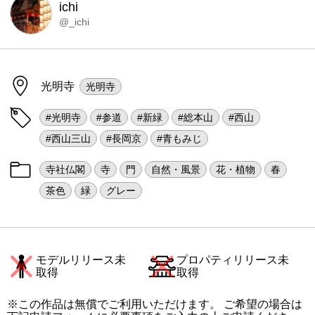
ichi
@_ichi
光明寺
光明寺
#光明寺
#参道
#新緑
#総本山
#西山
#西山三山
#長岡京
#青もみじ
寺社仏閣
寺
門
自然・風景
花・植物
春
茶色
緑
グレー
モデルリリース未
プロパティリリース未
取得
取得
※この作品は無償でご利用いただけます。 ご希望の場合は