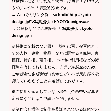
映像作品などでご使用の場合には当サイトURL入
りのクレジット表記が必要です。
→ Webでのリンク例
<a href="http://kyoto-
design.jp/">写真提供：KYOTOdesign</a>
→ 印刷物などでの表記例 「
写真提供：kyoto-
design.jp
」
※特別に記載のない限り、弊社は写真被写体とし
ての人物、建物、物品、などに関する肖像権、商
標権、特許権、著作権、その他の利用権などの諸
権利を有しておりません。
トラブル防止のため、
ご申請前に各権利者（お寺など）へ使用許諾を取
得していただくことを推奨しております。
※ご使用が確定していない場合（企画中や写真選
定段階など）はご申請いただけません。
※制作会社様等に制作を委託されている媒体での