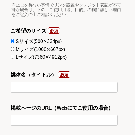
※止むを得ない事情でリンク設置やクレジット表記が不可
能な場合は、下の「ご使用用途、目的」の欄に詳しい理由
をご記入の上ご相談ください。
ご希望のサイズ
Sサイズ(500✕334px)
Mサイズ(1000✕667px)
Lサイズ(7360✕4912px)
媒体名（タイトル）
掲載ページのURL（Webにてご使用の場合）