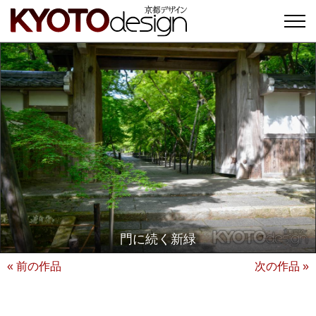
門に続く新緑
« 前の作品
次の作品 »