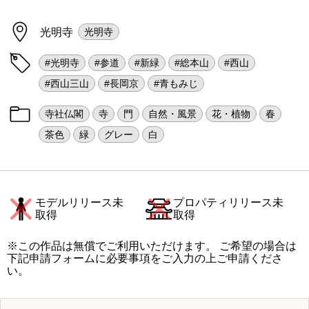
光明寺
光明寺
#光明寺
#参道
#新緑
#総本山
#西山
#西山三山
#長岡京
#青もみじ
寺社仏閣
寺
門
自然・風景
花・植物
春
茶色
緑
グレー
白
モデルリリース未
プロパティリリース未
取得
取得
※この作品は無償でご利用いただけます。 ご希望の場合は
下記申請フォームに必要事項をご入力の上ご申請くださ
い。