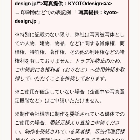
design.jp/">写真提供：KYOTOdesign</a>
→ 印刷物などでの表記例 「
写真提供：kyoto-
design.jp
」
※特別に記載のない限り、弊社は写真被写体とし
ての人物、建物、物品、などに関する肖像権、商
標権、特許権、著作権、その他の利用権などの諸
権利を有しておりません。
トラブル防止のため、
ご申請前に各権利者（お寺など）へ使用許諾を取
得していただくことを推奨しております。
※ご使用が確定していない場合（企画中や写真選
定段階など）はご申請いただけません。
※制作会社様等に制作を委託されている媒体での
ご使用の場合、
委託元様より直接ご申請くださ
い
。
制作を受託されている業者様、広告代理店様