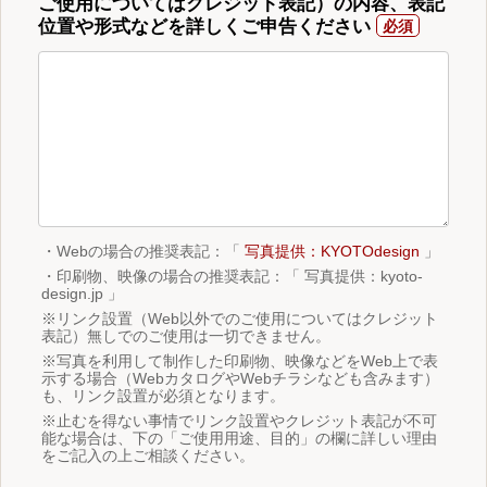
ご使用についてはクレジット表記）の内容、表記
位置や形式などを詳しくご申告ください
・Webの場合の推奨表記：「
写真提供：KYOTOdesign
」
・印刷物、映像の場合の推奨表記：「 写真提供：kyoto-
design.jp 」
※リンク設置（Web以外でのご使用についてはクレジット
表記）無しでのご使用は一切できません。
※写真を利用して制作した印刷物、映像などをWeb上で表
示する場合（WebカタログやWebチラシなども含みます）
も、リンク設置が必須となります。
※止むを得ない事情でリンク設置やクレジット表記が不可
能な場合は、下の「ご使用用途、目的」の欄に詳しい理由
をご記入の上ご相談ください。