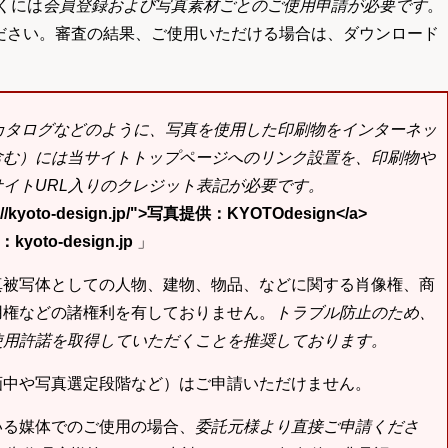
くには
会員登録および写真素材ごとのご使用申請が必要です
。
ださい。審査の結果、ご使用いただける場合は、ダウンロード
bカタログなどのように、写真を使用した印刷物をインターネッ
含む）には当サイトトップページへのリンク設置を、印刷物や
イトURL入りのクレジット表記が必要です。
tp://kyoto-design.jp/">写真提供：KYOTOdesign</a>
yoto-design.jp
」
真被写体としての人物、建物、物品、などに関する肖像権、商
用権などの諸権利を有しておりません。
トラブル防止のため、
使用許諾を取得していただくことを推奨しております。
画中や写真選定段階など）はご申請いただけません。
いる媒体でのご使用の場合、
委託元様より直接ご申請くださ