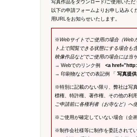
写真作品をダウンロード/ご使用いただ
以下の申請フォームよりお申し込みく
用URLをお知らせいたします。
※
Webサイトでご使用の場合（We
ト上で閲覧できる状態にする場合も
映像作品などでご使用の場合には当サ
→ Webでのリンク例
<a href="ht
→ 印刷物などでの表記例 「
写真提供：k
※特別に記載のない限り、弊社は写
標権、特許権、著作権、その他の利
ご申請前に各権利者（お寺など）へ
※ご使用が確定していない場合（企
※制作会社様等に制作を委託されて