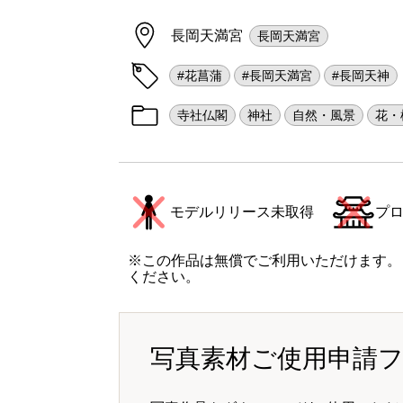
長岡天満宮
長岡天満宮
#花菖蒲
#長岡天満宮
#長岡天神
寺社仏閣
神社
自然・風景
花・
モデルリリース未取得
プ
※この作品は無償でご利用いただけます。
ください。
写真素材ご使用申請