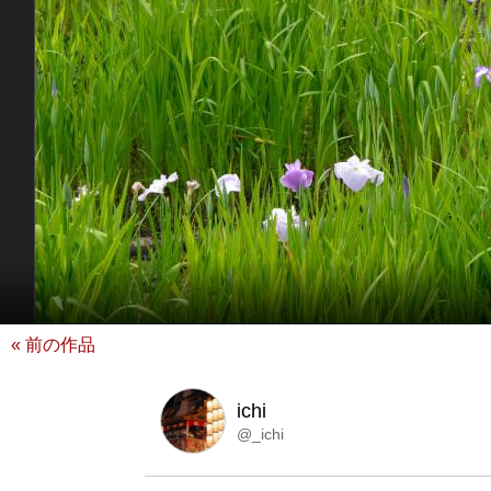
« 前の作品
ichi
@_ichi