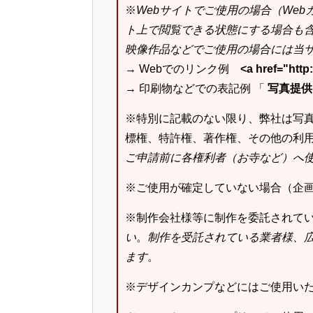
※
Webサイトでご使用の場合（We
ト上で閲覧できる状態にする場合も
映像作品などでご使用の場合には当サ
→ Webでのリンク例
<a href="ht
→ 印刷物などでの表記例 「
写真提供：k
※特別に記載のない限り、弊社は写
標権、特許権、著作権、その他の利
ご申請前に各権利者（お寺など）へ
※ご使用が確定していない場合（企
※制作会社様等に制作を委託されて
い
。
制作を受託されている業者様、
ます
。
※デザインカンプなどにはご使用い