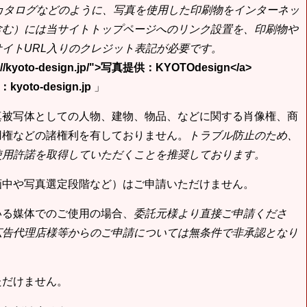
bカタログなどのように、写真を使用した印刷物をインターネッ
含む）には当サイトトップページへのリンク設置を、印刷物や
イトURL入りのクレジット表記が必要です。
tp://kyoto-design.jp/">写真提供：KYOTOdesign</a>
yoto-design.jp
」
真被写体としての人物、建物、物品、などに関する肖像権、商
用権などの諸権利を有しておりません。
トラブル防止のため、
使用許諾を取得していただくことを推奨しております。
画中や写真選定段階など）はご申請いただけません。
いる媒体でのご使用の場合、
委託元様より直接ご申請くださ
広告代理店様等からのご申請については無条件で非承認となり
ただけません。