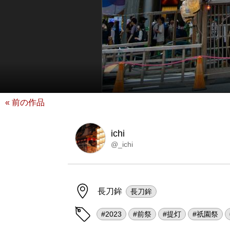
« 前の作品
ichi
@_ichi
長刀鉾
長刀鉾
#2023
#前祭
#提灯
#祇園祭