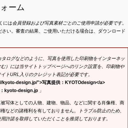
フォーム
くには
会員登録および写真素材ごとのご使用申請が必要です
。
ださい。審査の結果、ご使用いただける場合は、ダウンロード
bカタログなどのように、写真を使用した印刷物をインターネッ
含む）には当サイトトップページへのリンク設置を、印刷物や
イトURL入りのクレジット表記が必要です。
tp://kyoto-design.jp/">写真提供：KYOTOdesign</a>
yoto-design.jp
」
真被写体としての人物、建物、物品、などに関する肖像権、商
用権などの諸権利を有しておりません。
トラブル防止のため、
使用許諾を取得していただくことを推奨しております。