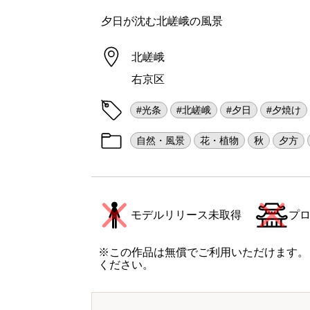
夕日が沈む北嵯峨の風景
北嵯峨
右京区
#光条
#北嵯峨
#夕日
#夕焼け
自然・風景
花・植物
秋
夕方
モデルリリース未取得
プ
※この作品は無償でご利用いただけます。
ください。