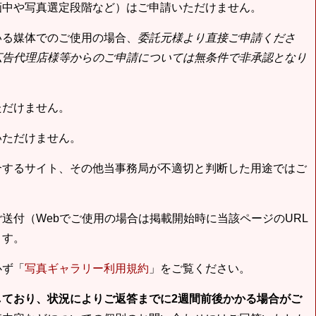
画中や写真選定段階など）はご申請いただけません。
いる媒体でのご使用の場合、
委託元様より直接ご申請くださ
広告代理店様等からのご申請については無条件で非承認となり
ただけません。
いただけません。
合するサイト、その他当事務局が不適切と判断した用途ではご
送付（Webでご使用の場合は掲載開始時に当該ページのURL
ます。
必ず「
写真ギャラリー利用規約
」をご覧ください。
しており、状況によりご返答までに2週間前後かかる場合がご