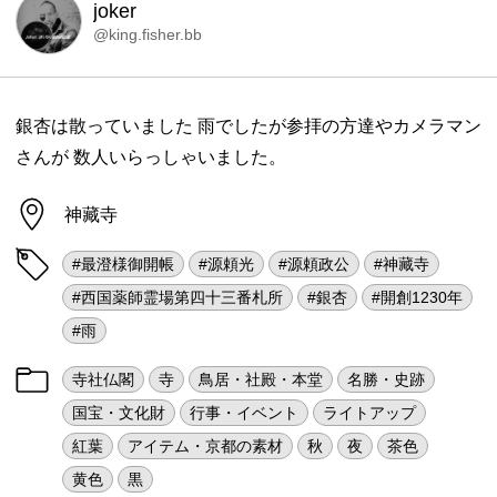
joker
@king.fisher.bb
銀杏は散っていました 雨でしたが参拝の方達やカメラマン
さんが 数人いらっしゃいました。
神藏寺
#最澄様御開帳
#源頼光
#源頼政公
#神藏寺
#西国薬師霊場第四十三番札所
#銀杏
#開創1230年
#雨
寺社仏閣
寺
鳥居・社殿・本堂
名勝・史跡
国宝・文化財
行事・イベント
ライトアップ
紅葉
アイテム・京都の素材
秋
夜
茶色
黄色
黒