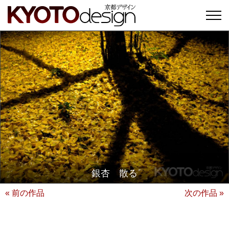
銀杏 散る
« 前の作品
次の作品 »