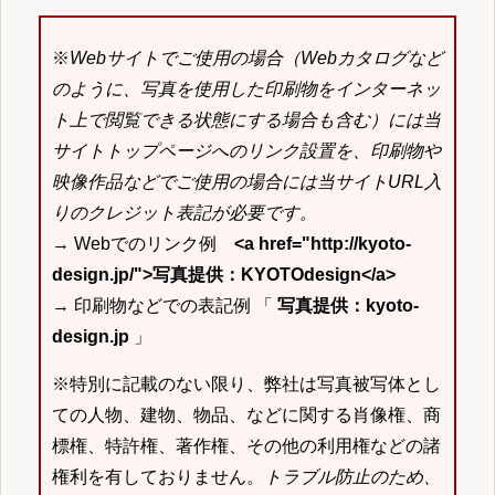
※
Webサイトでご使用の場合（Webカタログなど
のように、写真を使用した印刷物をインターネッ
ト上で閲覧できる状態にする場合も含む）には当
サイトトップページへのリンク設置を、印刷物や
映像作品などでご使用の場合には当サイトURL入
りのクレジット表記が必要です。
→ Webでのリンク例
<a href="http://kyoto-
design.jp/">写真提供：KYOTOdesign</a>
→ 印刷物などでの表記例 「
写真提供：kyoto-
design.jp
」
※特別に記載のない限り、弊社は写真被写体とし
ての人物、建物、物品、などに関する肖像権、商
標権、特許権、著作権、その他の利用権などの諸
権利を有しておりません。
トラブル防止のため、