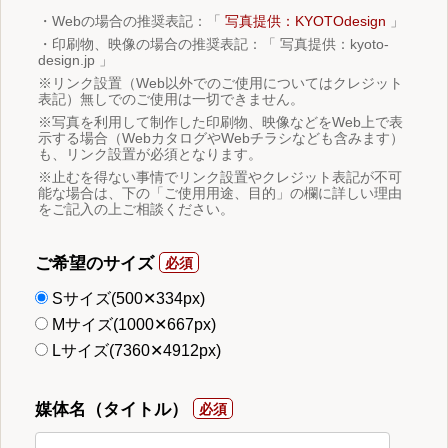
・Webの場合の推奨表記：「
写真提供：KYOTOdesign
」
・印刷物、映像の場合の推奨表記：「 写真提供：kyoto-
design.jp 」
※リンク設置（Web以外でのご使用についてはクレジット
表記）無しでのご使用は一切できません。
※写真を利用して制作した印刷物、映像などをWeb上で表
示する場合（WebカタログやWebチラシなども含みます）
も、リンク設置が必須となります。
※止むを得ない事情でリンク設置やクレジット表記が不可
能な場合は、下の「ご使用用途、目的」の欄に詳しい理由
をご記入の上ご相談ください。
ご希望のサイズ
Sサイズ(500✕334px)
Mサイズ(1000✕667px)
Lサイズ(7360✕4912px)
媒体名（タイトル）