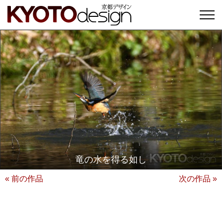
竜の水を得る如し
« 前の作品
次の作品 »