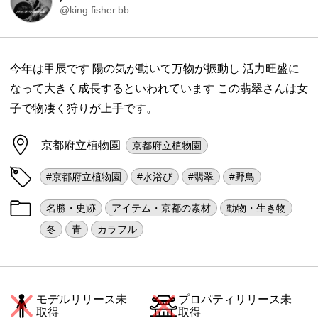
@king.fisher.bb
今年は甲辰です 陽の気が動いて万物が振動し 活力旺盛に
なって大きく成長するといわれています この翡翠さんは女
子で物凄く狩りが上手です。
京都府立植物園
京都府立植物園
#京都府立植物園
#水浴び
#翡翠
#野鳥
名勝・史跡
アイテム・京都の素材
動物・生き物
冬
青
カラフル
モデルリリース未
プロパティリリース未
取得
取得