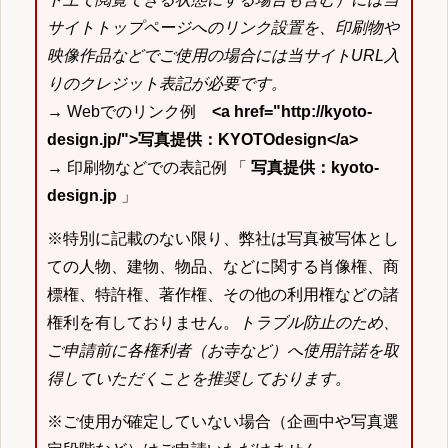
サイトトップページへのリンク設置を、印刷物や
映像作品などでご使用の場合には当サイトURL入
りのクレジット表記が必要です。
→ Webでのリンク例
<a href="http://kyoto-
design.jp/">写真提供：KYOTOdesign</a>
→ 印刷物などでの表記例 「
写真提供：kyoto-
design.jp
」
※特別に記載のない限り、弊社は写真被写体とし
ての人物、建物、物品、などに関する肖像権、商
標権、特許権、著作権、その他の利用権などの諸
権利を有しておりません。
トラブル防止のため、
ご申請前に各権利者（お寺など）へ使用許諾を取
得していただくことを推奨しております。
※ご使用が確定していない場合（企画中や写真選