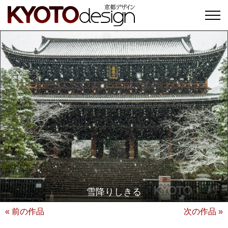
雪降りしきる
« 前の作品
次の作品 »