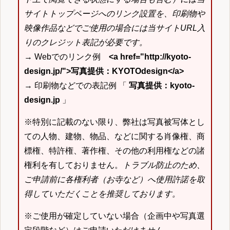
サイトトップページへのリンク設置を、印刷物や
映像作品などでご使用の場合には当サイトURL入
りのクレジット表記が必要です。
→ Webでのリンク例
<a href="http://kyoto-
design.jp/">写真提供：KYOTOdesign</a>
→ 印刷物などでの表記例 「
写真提供：kyoto-
design.jp
」
※特別に記載のない限り、弊社は写真被写体とし
ての人物、建物、物品、などに関する肖像権、商
標権、特許権、著作権、その他の利用権などの諸
権利を有しておりません。
トラブル防止のため、
ご申請前に各権利者（お寺など）へ使用許諾を取
得していただくことを推奨しております。
※ご使用が確定していない場合（企画中や写真選