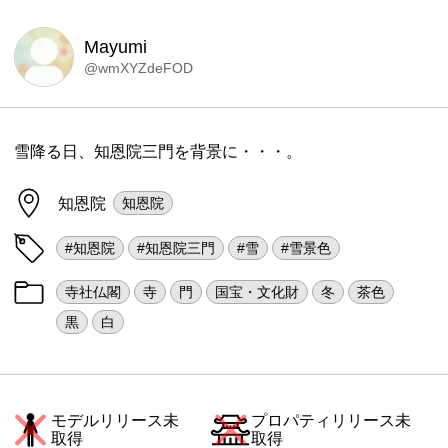
Mayumi
@wmXYZdeFOD
雪降る日、知恩院三門を背景に・・・。
知恩院
知恩院
#知恩院
#知恩院三門
#雪
#雪景色
寺社仏閣
寺
門
国宝・文化財
冬
茶色
黒
白
モデルリリース未
プロパティリリース未
取得
取得