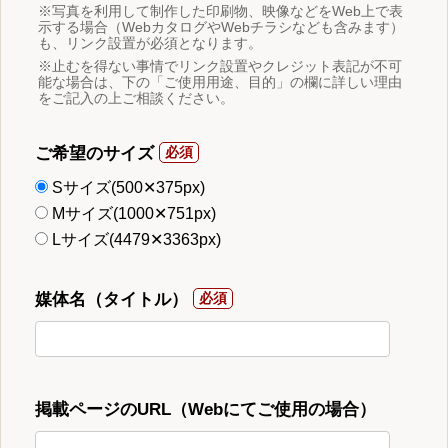
※写真を利用して制作した印刷物、映像などをWeb上で表
示する場合（WebカタログやWebチラシなども含みます）
も、リンク設置が必須となります。
※止むを得ない事情でリンク設置やクレジット表記が不可
能な場合は、下の「ご使用用途、目的」の欄に詳しい理由
をご記入の上ご相談ください。
ご希望のサイズ
Sサイズ(500✕375px)
Mサイズ(1000✕751px)
Lサイズ(4479✕3363px)
媒体名（タイトル）
掲載ページのURL（Webにてご使用の場合）