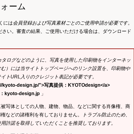
フォーム
くには
会員登録および写真素材ごとのご使用申請が必要です
。
ださい。審査の結果、ご使用いただける場合は、ダウンロード
bカタログなどのように、写真を使用した印刷物をインターネッ
含む）には当サイトトップページへのリンク設置を、印刷物や
イトURL入りのクレジット表記が必要です。
tp://kyoto-design.jp/">写真提供：KYOTOdesign</a>
yoto-design.jp
」
真被写体としての人物、建物、物品、などに関する肖像権、商
用権などの諸権利を有しておりません。
トラブル防止のため、
使用許諾を取得していただくことを推奨しております。