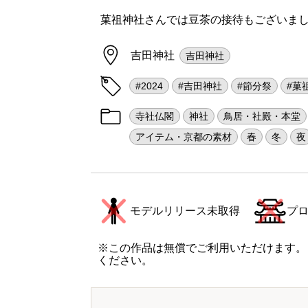
菓祖神社さんでは豆茶の接待もございまし
吉田神社
吉田神社
#2024
#吉田神社
#節分祭
#菓
寺社仏閣
神社
鳥居・社殿・本堂
アイテム・京都の素材
春
冬
夜
モデルリリース未取得
プ
※この作品は無償でご利用いただけます。
ください。