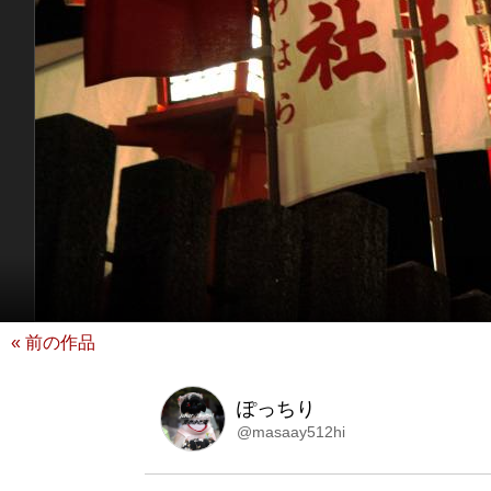
« 前の作品
ぽっちり
@masaay512hi