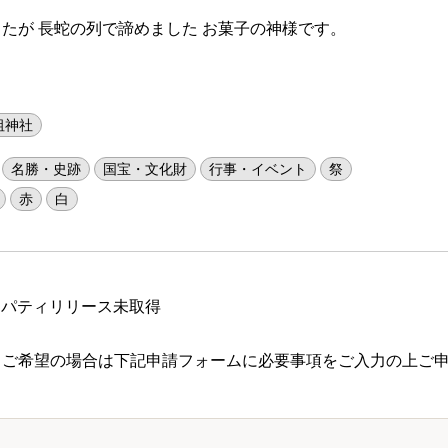
たが 長蛇の列で諦めました お菓子の神様です。
祖神社
名勝・史跡
国宝・文化財
行事・イベント
祭
赤
白
ロパティリリース未取得
 ご希望の場合は下記申請フォームに必要事項をご入力の上ご