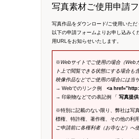
写真素材ご使用申請
写真作品をダウンロード/ご使用いただ
以下の申請フォームよりお申し込みく
用URLをお知らせいたします。
※
Webサイトでご使用の場合（We
ト上で閲覧できる状態にする場合も
映像作品などでご使用の場合には当サ
→ Webでのリンク例
<a href="ht
→ 印刷物などでの表記例 「
写真提供：k
※特別に記載のない限り、弊社は写
標権、特許権、著作権、その他の利
ご申請前に各権利者（お寺など）へ