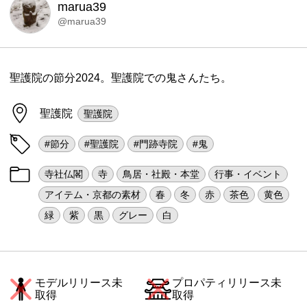
marua39
@marua39
聖護院の節分2024。聖護院での鬼さんたち。
聖護院
聖護院
#節分
#聖護院
#門跡寺院
#鬼
寺社仏閣
寺
鳥居・社殿・本堂
行事・イベント
アイテム・京都の素材
春
冬
赤
茶色
黄色
緑
紫
黒
グレー
白
モデルリリース未
プロパティリリース未
取得
取得