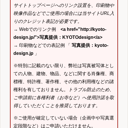
サイトトップページへのリンク設置を、印刷物や
映像作品などでご使用の場合には当サイトURL入
りのクレジット表記が必要です。
→ Webでのリンク例
<a href="http://kyoto-
design.jp/">写真提供：KYOTOdesign</a>
→ 印刷物などでの表記例 「
写真提供：kyoto-
design.jp
」
※特別に記載のない限り、弊社は写真被写体とし
ての人物、建物、物品、などに関する肖像権、商
標権、特許権、著作権、その他の利用権などの諸
権利を有しておりません。
トラブル防止のため、
ご申請前に各権利者（お寺など）へ使用許諾を取
得していただくことを推奨しております。
※ご使用が確定していない場合（企画中や写真選
定段階など）はご申請いただけません。