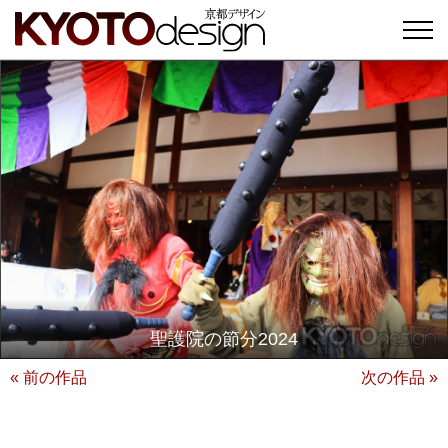
聖護院の節分2024
« 前の作品
次の作品 »