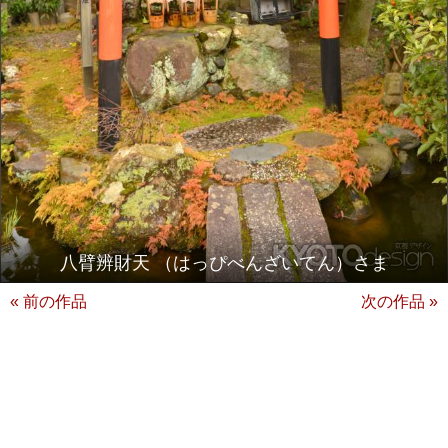
八臂辨財天 （はっぴべんざいてん）さま
« 前の作品
次の作品 »