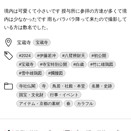
境内は可愛くて小さいです 授与所に参拝の方達が多くて境
内は少なかったです 雨もパラパラ降って来たので撮影して
いる方は数名でした。
宝蔵寺
宝蔵寺
#2024
#伊藤若冲
#八臂辨財天
#初公開
#宝蔵寺
#寺宝特別公開
#白歳
#竹に雄鶏図
#雪中雄鶏図
#髑髏図
寺社仏閣
寺
鳥居・社殿・本堂
名勝・史跡
国宝・文化財
行事・イベント
アイテム・京都の素材
春
カラフル