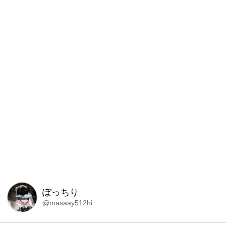
ぽっちり
@masaay512hi