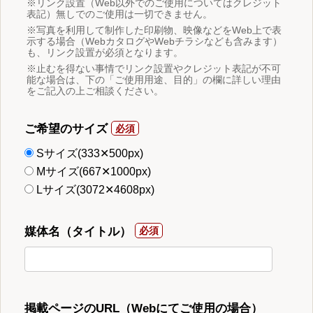
※リンク設置（Web以外でのご使用についてはクレジット
表記）無しでのご使用は一切できません。
※写真を利用して制作した印刷物、映像などをWeb上で表
示する場合（WebカタログやWebチラシなども含みます）
も、リンク設置が必須となります。
※止むを得ない事情でリンク設置やクレジット表記が不可
能な場合は、下の「ご使用用途、目的」の欄に詳しい理由
をご記入の上ご相談ください。
ご希望のサイズ
Sサイズ(333✕500px)
Mサイズ(667✕1000px)
Lサイズ(3072✕4608px)
媒体名（タイトル）
掲載ページのURL（Webにてご使用の場合）