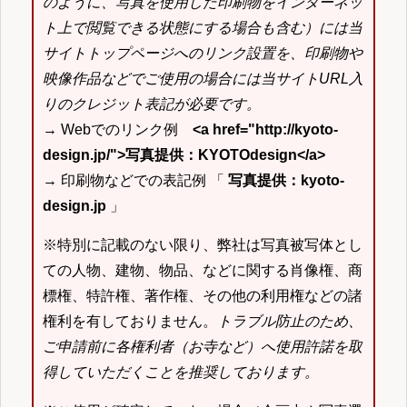
のように、写真を使用した印刷物をインターネッ
ト上で閲覧できる状態にする場合も含む）には当
サイトトップページへのリンク設置を、印刷物や
映像作品などでご使用の場合には当サイトURL入
りのクレジット表記が必要です。
→ Webでのリンク例
<a href="http://kyoto-
design.jp/">写真提供：KYOTOdesign</a>
→ 印刷物などでの表記例 「
写真提供：kyoto-
design.jp
」
※特別に記載のない限り、弊社は写真被写体とし
ての人物、建物、物品、などに関する肖像権、商
標権、特許権、著作権、その他の利用権などの諸
権利を有しておりません。
トラブル防止のため、
ご申請前に各権利者（お寺など）へ使用許諾を取
得していただくことを推奨しております。