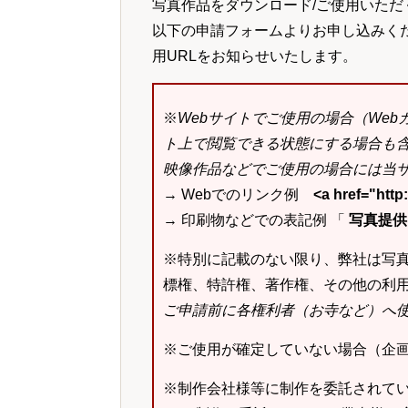
写真作品をダウンロード/ご使用いただ
以下の申請フォームよりお申し込みく
用URLをお知らせいたします。
※
Webサイトでご使用の場合（We
ト上で閲覧できる状態にする場合も
映像作品などでご使用の場合には当サ
→ Webでのリンク例
<a href="ht
→ 印刷物などでの表記例 「
写真提供：k
※特別に記載のない限り、弊社は写
標権、特許権、著作権、その他の利
ご申請前に各権利者（お寺など）へ
※ご使用が確定していない場合（企
※制作会社様等に制作を委託されて