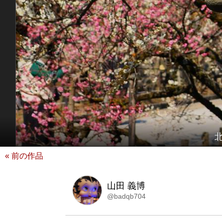
« 前の作品
山田 義博
@badqb704