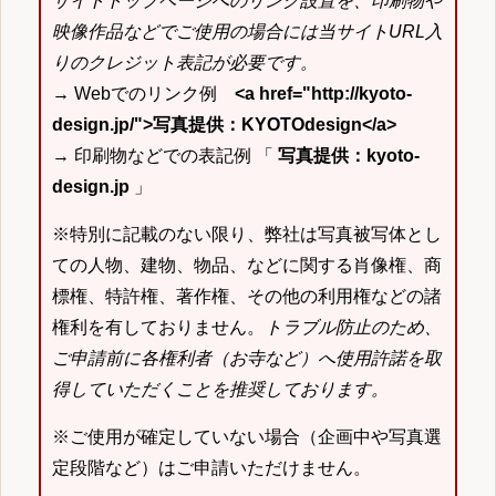
サイトトップページへのリンク設置を、印刷物や
映像作品などでご使用の場合には当サイトURL入
りのクレジット表記が必要です。
→ Webでのリンク例
<a href="http://kyoto-
design.jp/">写真提供：KYOTOdesign</a>
→ 印刷物などでの表記例 「
写真提供：kyoto-
design.jp
」
※特別に記載のない限り、弊社は写真被写体とし
ての人物、建物、物品、などに関する肖像権、商
標権、特許権、著作権、その他の利用権などの諸
権利を有しておりません。
トラブル防止のため、
ご申請前に各権利者（お寺など）へ使用許諾を取
得していただくことを推奨しております。
※ご使用が確定していない場合（企画中や写真選
定段階など）はご申請いただけません。