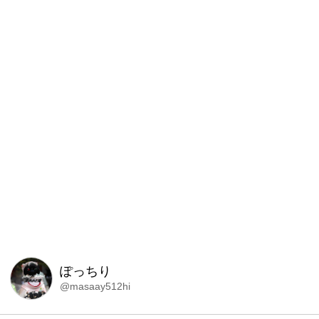
ぽっちり
@masaay512hi