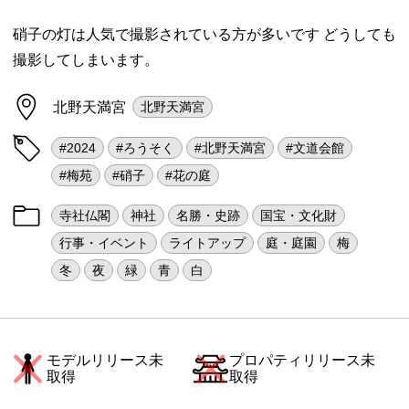
硝子の灯は人気で撮影されている方が多いです どうしても
撮影してしまいます。
北野天満宮
北野天満宮
#2024
#ろうそく
#北野天満宮
#文道会館
#梅苑
#硝子
#花の庭
寺社仏閣
神社
名勝・史跡
国宝・文化財
行事・イベント
ライトアップ
庭・庭園
梅
冬
夜
緑
青
白
モデルリリース未
プロパティリリース未
取得
取得