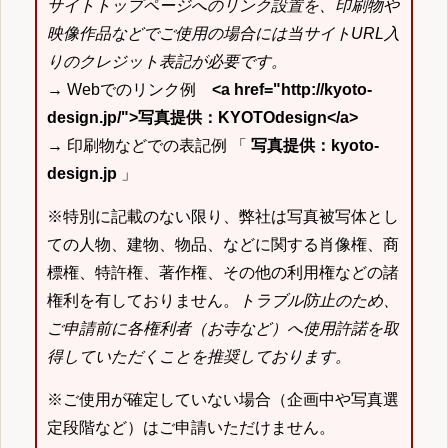
サイトトップページへのリンク設置を、印刷物や
映像作品などでご使用の場合には当サイトURL入
りのクレジット表記が必要です。
→ Webでのリンク例
<a href="http://kyoto-
design.jp/">写真提供：KYOTOdesign</a>
→ 印刷物などでの表記例 「
写真提供：kyoto-
design.jp
」
※特別に記載のない限り、弊社は写真被写体とし
ての人物、建物、物品、などに関する肖像権、商
標権、特許権、著作権、その他の利用権などの諸
権利を有しておりません。
トラブル防止のため、
ご申請前に各権利者（お寺など）へ使用許諾を取
得していただくことを推奨しております。
※ご使用が確定していない場合（企画中や写真選
定段階など）はご申請いただけません。