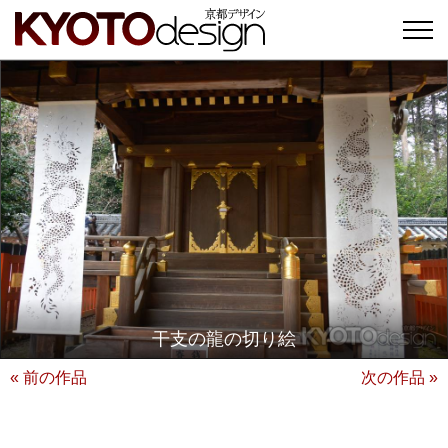
干支の龍の切り絵
« 前の作品
次の作品 »