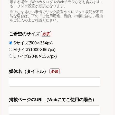
示する場合（WebカタログやWebチラシなども含みます）
も、リンク設置が必須となります。
※止むを得ない事情でリンク設置やクレジット表記が不可
能な場合は、下の「ご使用用途、目的」の欄に詳しい理由
をご記入の上ご相談ください。
ご希望のサイズ
Sサイズ(500✕334px)
Mサイズ(1000✕667px)
Lサイズ(2048✕1367px)
媒体名（タイトル）
掲載ページのURL（Webにてご使用の場合）