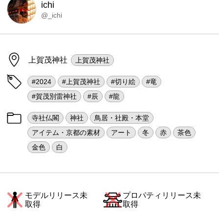
ichi
@_ichi
上賀茂神社
上賀茂神社
#2024
#上賀茂神社
#切り絵
#竜
#賀茂別雷神社
#辰
#龍
寺社仏閣
神社
鳥居・社殿・本堂
アイテム・京都の素材
アート
冬
赤
茶色
金色
白
モデルリリース未
プロパティリリース未
取得
取得