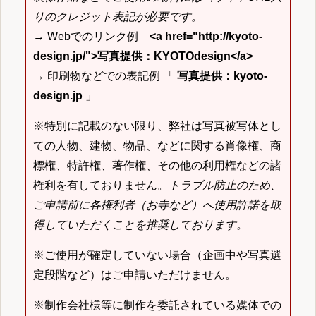
りのクレジット表記が必要です。
→ Webでのリンク例
<a href="http://kyoto-
design.jp/">写真提供：KYOTOdesign</a>
→ 印刷物などでの表記例 「
写真提供：kyoto-
design.jp
」
※特別に記載のない限り、弊社は写真被写体とし
ての人物、建物、物品、などに関する肖像権、商
標権、特許権、著作権、その他の利用権などの諸
権利を有しておりません。
トラブル防止のため、
ご申請前に各権利者（お寺など）へ使用許諾を取
得していただくことを推奨しております。
※ご使用が確定していない場合（企画中や写真選
定段階など）はご申請いただけません。
※制作会社様等に制作を委託されている媒体での