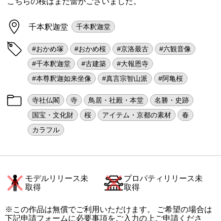
こちらの桜はまだ蕾がございました。
千本釈迦堂
千本釈迦堂
#おかめ塚
#おかめ桜
#京洛最古
#六観音像
#千本釈迦堂
#古建築
#大報恩寺
#本尊釈迦如来坐像
#真言宗智山派
#阿亀桜
寺社仏閣
寺
鳥居・社殿・本堂
名勝・史跡
国宝・文化財
桜
アイテム・京都の素材
春
カラフル
モデルリリース未
プロパティリリース未
取得
取得
※この作品は無償でご利用いただけます。 ご希望の場合は
下記申請フォームに必要事項をご入力の上ご申請くださ