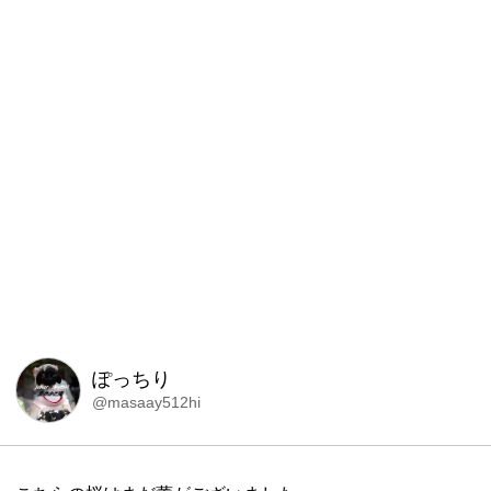
ぽっちり
@masaay512hi