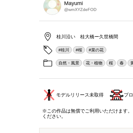
Mayumi
@wmXYZdeFOD
桂川沿い 桂大橋ー久世橋間
#桂川
#桜
#菜の花
自然・風景
花・植物
桜
春
モデルリリース未取得
プ
※この作品は無償でご利用いただけます。
ください。