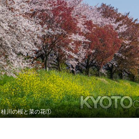
桂川の桜と菜の花①