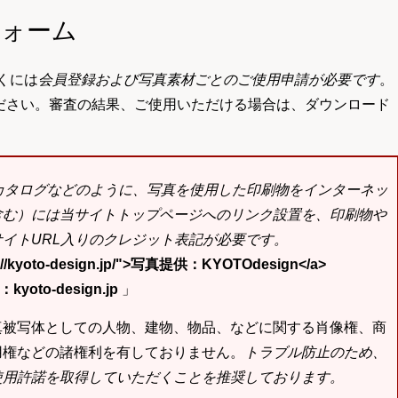
フォーム
くには
会員登録および写真素材ごとのご使用申請が必要です
。
ださい。審査の結果、ご使用いただける場合は、ダウンロード
bカタログなどのように、写真を使用した印刷物をインターネッ
含む）には当サイトトップページへのリンク設置を、印刷物や
イトURL入りのクレジット表記が必要です。
tp://kyoto-design.jp/">写真提供：KYOTOdesign</a>
yoto-design.jp
」
真被写体としての人物、建物、物品、などに関する肖像権、商
用権などの諸権利を有しておりません。
トラブル防止のため、
使用許諾を取得していただくことを推奨しております。