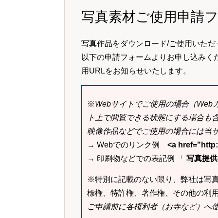
写真素材ご使用申請
写真作品をダウンロード/ご使用いただ
以下の申請フォームよりお申し込みく
用URLをお知らせいたします。
※
Webサイトでご使用の場合（We
ト上で閲覧できる状態にする場合も
映像作品などでご使用の場合には当サ
→ Webでのリンク例
<a href="ht
→ 印刷物などでの表記例 「
写真提供：k
※特別に記載のない限り、弊社は写
標権、特許権、著作権、その他の利
ご申請前に各権利者（お寺など）へ