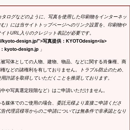
bカタログなどのように、写真を使用した印刷物をインターネッ
含む）には当サイトトップページへのリンク設置を、印刷物や
イトURL入りのクレジット表記が必要です。
tp://kyoto-design.jp/">写真提供：KYOTOdesign</a>
yoto-design.jp
」
真被写体としての人物、建物、物品、などに関する肖像権、商
用権などの諸権利を有しておりません。
トラブル防止のため、
使用許諾を取得していただくことを推奨しております。
画中や写真選定段階など）はご申請いただけません。
いる媒体でのご使用の場合、
委託元様より直接ご申請くださ
広告代理店様等からのご申請については無条件で非承認となり