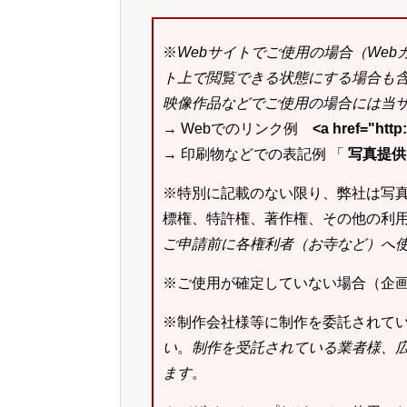
※
Webサイトでご使用の場合（We
ト上で閲覧できる状態にする場合も
映像作品などでご使用の場合には当サ
→ Webでのリンク例
<a href="ht
→ 印刷物などでの表記例 「
写真提供：k
※特別に記載のない限り、弊社は写
標権、特許権、著作権、その他の利
ご申請前に各権利者（お寺など）へ
※ご使用が確定していない場合（企
※制作会社様等に制作を委託されて
い
。
制作を受託されている業者様、
ます
。