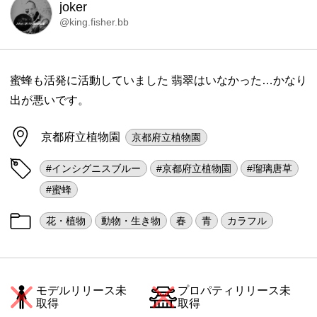
joker
@king.fisher.bb
蜜蜂も活発に活動していました 翡翠はいなかった…かなり
出が悪いです。
京都府立植物園
京都府立植物園
#インシグニスブルー
#京都府立植物園
#瑠璃唐草
#蜜蜂
花・植物
動物・生き物
春
青
カラフル
モデルリリース未
プロパティリリース未
取得
取得