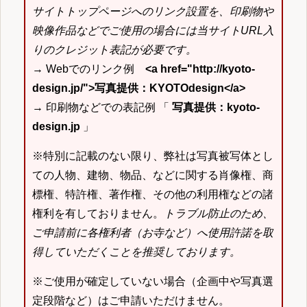
サイトトップページへのリンク設置を、印刷物や
映像作品などでご使用の場合には当サイトURL入
りのクレジット表記が必要です。
→ Webでのリンク例
<a href="http://kyoto-
design.jp/">写真提供：KYOTOdesign</a>
→ 印刷物などでの表記例 「
写真提供：kyoto-
design.jp
」
※特別に記載のない限り、弊社は写真被写体とし
ての人物、建物、物品、などに関する肖像権、商
標権、特許権、著作権、その他の利用権などの諸
権利を有しておりません。
トラブル防止のため、
ご申請前に各権利者（お寺など）へ使用許諾を取
得していただくことを推奨しております。
※ご使用が確定していない場合（企画中や写真選
定段階など）はご申請いただけません。