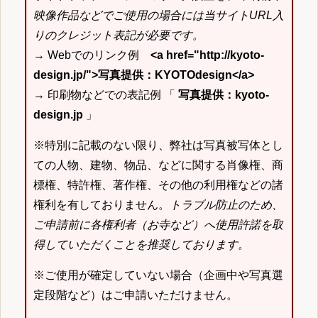
映像作品などでご使用の場合には当サイトURL入
りのクレジット表記が必要です。
→ Webでのリンク例
<a href="http://kyoto-
design.jp/">写真提供：KYOTOdesign</a>
→ 印刷物などでの表記例 「
写真提供：kyoto-
design.jp
」
※特別に記載のない限り、弊社は写真被写体とし
ての人物、建物、物品、などに関する肖像権、商
標権、特許権、著作権、その他の利用権などの諸
権利を有しておりません。
トラブル防止のため、
ご申請前に各権利者（お寺など）へ使用許諾を取
得していただくことを推奨しております。
※ご使用が確定していない場合（企画中や写真選
定段階など）はご申請いただけません。