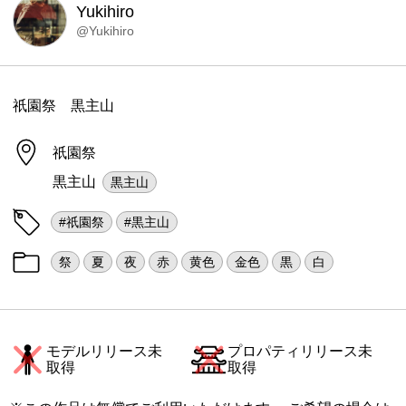
Yukihiro
@Yukihiro
祇園祭 黒主山
祇園祭
黒主山
黒主山
#祇園祭
#黒主山
祭
夏
夜
赤
黄色
金色
黒
白
モデルリリース未
プロパティリリース未
取得
取得