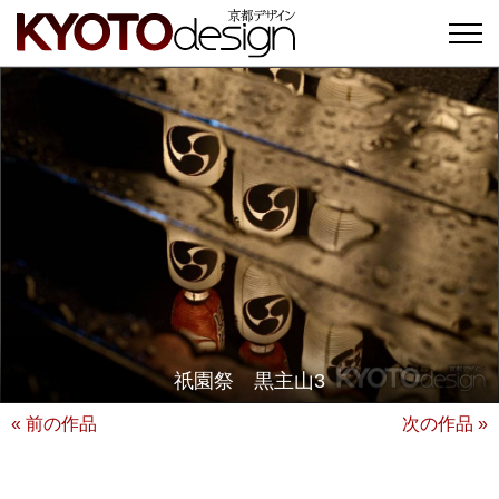
祇園祭 黒主山3
« 前の作品
次の作品 »