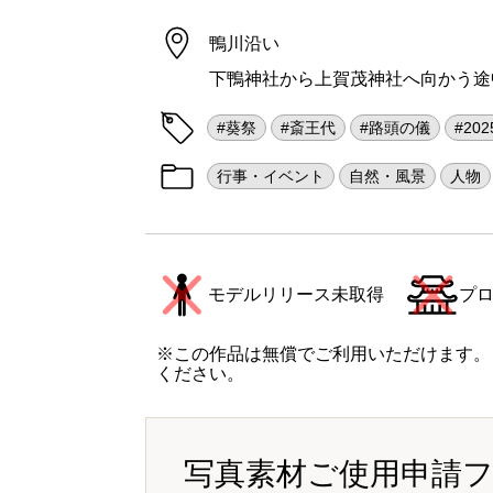
鴨川沿い
下鴨神社から上賀茂神社へ向かう途
#葵祭
#斎王代
#路頭の儀
#20
行事・イベント
自然・風景
人物
モデルリリース未取得
プ
※この作品は無償でご利用いただけます。
ください。
写真素材ご使用申請