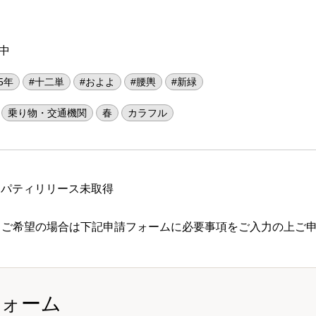
中
25年
#十二単
#およよ
#腰輿
#新緑
乗り物・交通機関
春
カラフル
ロパティリリース未取得
 ご希望の場合は下記申請フォームに必要事項をご入力の上ご
フォーム