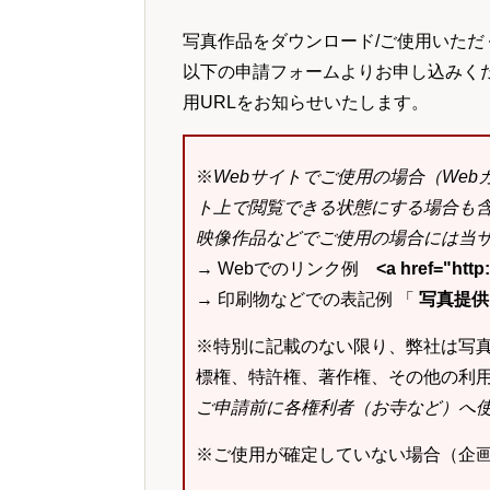
写真作品をダウンロード/ご使用いただ
以下の申請フォームよりお申し込みく
用URLをお知らせいたします。
※
Webサイトでご使用の場合（We
ト上で閲覧できる状態にする場合も
映像作品などでご使用の場合には当サ
→ Webでのリンク例
<a href="ht
→ 印刷物などでの表記例 「
写真提供：k
※特別に記載のない限り、弊社は写
標権、特許権、著作権、その他の利
ご申請前に各権利者（お寺など）へ
※ご使用が確定していない場合（企