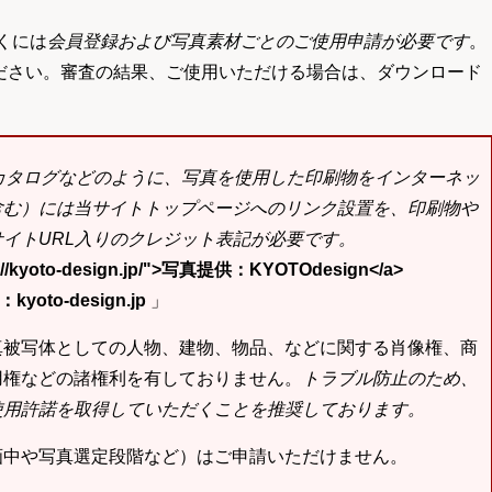
くには
会員登録および写真素材ごとのご使用申請が必要です
。
ださい。審査の結果、ご使用いただける場合は、ダウンロード
bカタログなどのように、写真を使用した印刷物をインターネッ
含む）には当サイトトップページへのリンク設置を、印刷物や
イトURL入りのクレジット表記が必要です。
tp://kyoto-design.jp/">写真提供：KYOTOdesign</a>
yoto-design.jp
」
真被写体としての人物、建物、物品、などに関する肖像権、商
用権などの諸権利を有しておりません。
トラブル防止のため、
使用許諾を取得していただくことを推奨しております。
画中や写真選定段階など）はご申請いただけません。