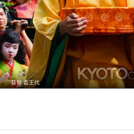
葵祭 斎王代