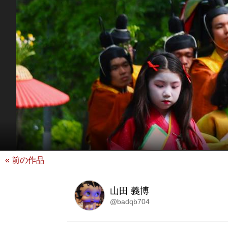
« 前の作品
山田 義博
@badqb704