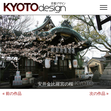
安井金比羅宮の桜
« 前の作品
次の作品 »