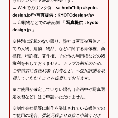
りのクレジット表記が必要です。
→ Webでのリンク例
<a href="http://kyoto-
design.jp/">写真提供：KYOTOdesign</a>
→ 印刷物などでの表記例 「
写真提供：kyoto-
design.jp
」
※特別に記載のない限り、弊社は写真被写体とし
ての人物、建物、物品、などに関する肖像権、商
標権、特許権、著作権、その他の利用権などの諸
権利を有しておりません。
トラブル防止のため、
ご申請前に各権利者（お寺など）へ使用許諾を取
得していただくことを推奨しております。
※ご使用が確定していない場合（企画中や写真選
定段階など）はご申請いただけません。
※制作会社様等に制作を委託されている媒体での
ご使用の場合、
委託元様より直接ご申請くださ