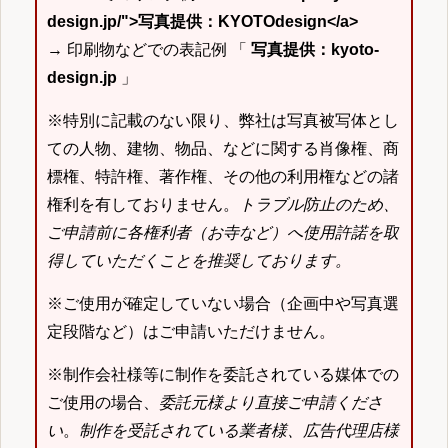
design.jp/">写真提供：KYOTOdesign</a>
→ 印刷物などでの表記例 「
写真提供：kyoto-
design.jp
」
※特別に記載のない限り、弊社は写真被写体とし
ての人物、建物、物品、などに関する肖像権、商
標権、特許権、著作権、その他の利用権などの諸
権利を有しておりません。
トラブル防止のため、
ご申請前に各権利者（お寺など）へ使用許諾を取
得していただくことを推奨しております。
※ご使用が確定していない場合（企画中や写真選
定段階など）はご申請いただけません。
※制作会社様等に制作を委託されている媒体での
ご使用の場合、
委託元様より直接ご申請くださ
い
。
制作を受託されている業者様、広告代理店様