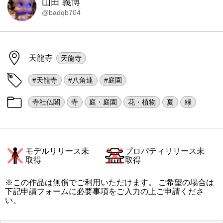
山田 義博
@badqb704
天龍寺
天龍寺
#天龍寺
#八角連
#庭園
寺社仏閣
寺
庭・庭園
花・植物
夏
緑
モデルリリース未
プロパティリリース未
取得
取得
※この作品は無償でご利用いただけます。 ご希望の場合は
下記申請フォームに必要事項をご入力の上ご申請くださ
い。