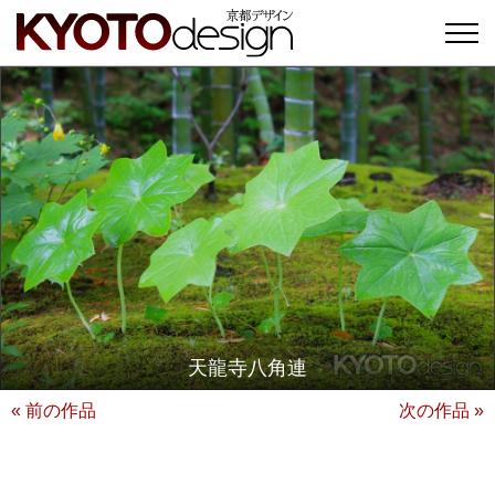
天龍寺八角連
« 前の作品
次の作品 »