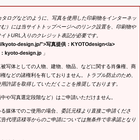
bカタログなどのように、写真を使用した印刷物をインターネッ
含む）には当サイトトップページへのリンク設置を、印刷物や
イトURL入りのクレジット表記が必要です。
tp://kyoto-design.jp/">写真提供：KYOTOdesign</a>
yoto-design.jp
」
真被写体としての人物、建物、物品、などに関する肖像権、商
用権などの諸権利を有しておりません。
トラブル防止のため、
使用許諾を取得していただくことを推奨しております。
画中や写真選定段階など）はご申請いただけません。
いる媒体でのご使用の場合、
委託元様より直接ご申請くださ
広告代理店様等からのご申請については無条件で非承認となり