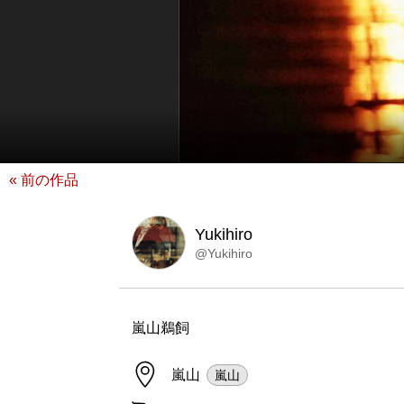
« 前の作品
Yukihiro
@Yukihiro
嵐山鵜飼
嵐山
嵐山