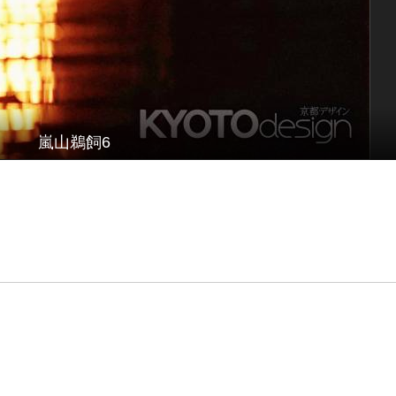
嵐山鵜飼6