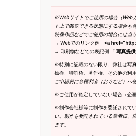
※
Webサイトでご使用の場合（We
ト上で閲覧できる状態にする場合も
映像作品などでご使用の場合には当サ
→ Webでのリンク例
<a href="ht
→ 印刷物などでの表記例 「
写真提供：k
※特別に記載のない限り、弊社は写
標権、特許権、著作権、その他の利
ご申請前に各権利者（お寺など）へ
※ご使用が確定していない場合（企
※制作会社様等に制作を委託されて
い
。
制作を受託されている業者様、
ます
。