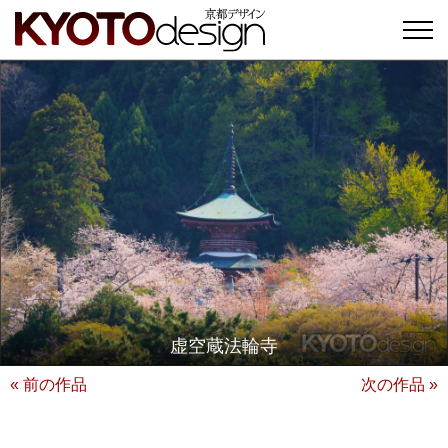
虚空蔵法輪寺
« 前の作品
次の作品 »