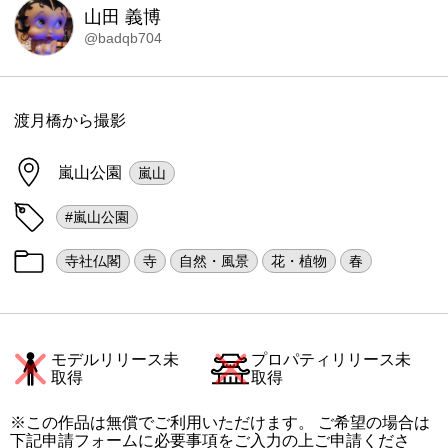
山田 義博
@badqb704
渡月橋から撮影
嵐山公園
嵐山
#嵐山公園
寺社仏閣
寺
自然・風景
花・植物
春
モデルリリース未
プロパティリリース未
取得
取得
※この作品は無償でご利用いただけます。 ご希望の場合は
下記申請フォームに必要事項をご入力の上ご申請くださ