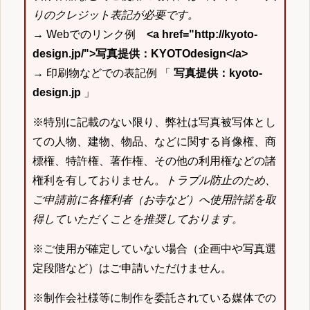
りのクレジット表記が必要です。
→ Webでのリンク例
<a href="http://kyoto-
design.jp/">写真提供：KYOTOdesign</a>
→ 印刷物などでの表記例 「
写真提供：kyoto-
design.jp
」
※特別に記載のない限り、弊社は写真被写体とし
ての人物、建物、物品、などに関する肖像権、商
標権、特許権、著作権、その他の利用権などの諸
権利を有しておりません。
トラブル防止のため、
ご申請前に各権利者（お寺など）へ使用許諾を取
得していただくことを推奨しております。
※ご使用が確定していない場合（企画中や写真選
定段階など）はご申請いただけません。
※制作会社様等に制作を委託されている媒体での