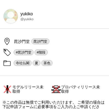
yukiko
@yukiko
毘沙門堂
毘沙門堂
#毘沙門堂
#階段
寺社仏閣
夏
茶色
モデルリリース未
プロパティリリース未
取得
取得
※この作品は無償でご利用いただけます。 ご希望の場合は
下記申請フォームに必要事項をご入力の上ご申請くださ