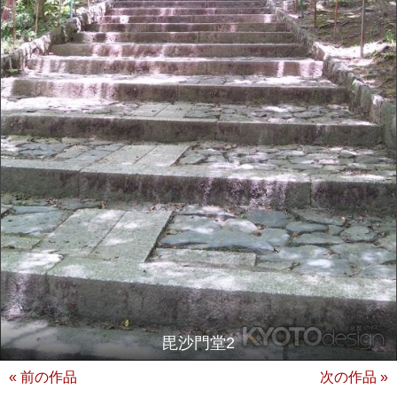
毘沙門堂2
« 前の作品
次の作品 »