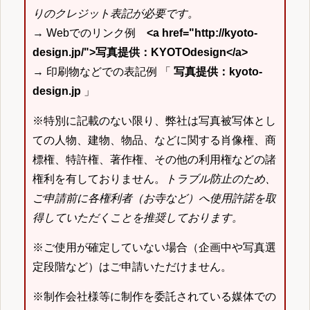
りのクレジット表記が必要です。
→ Webでのリンク例
<a href="http://kyoto-
design.jp/">写真提供：KYOTOdesign</a>
→ 印刷物などでの表記例 「
写真提供：kyoto-
design.jp
」
※特別に記載のない限り、弊社は写真被写体とし
ての人物、建物、物品、などに関する肖像権、商
標権、特許権、著作権、その他の利用権などの諸
権利を有しておりません。
トラブル防止のため、
ご申請前に各権利者（お寺など）へ使用許諾を取
得していただくことを推奨しております。
※ご使用が確定していない場合（企画中や写真選
定段階など）はご申請いただけません。
※制作会社様等に制作を委託されている媒体での