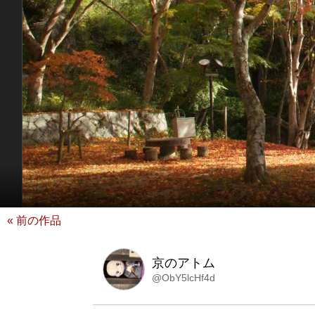
« 前の作品
京のアトム
@ObY5lcHf4d