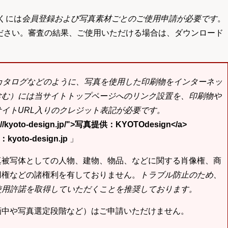
くには
会員登録および写真素材ごとのご使用申請が必要です
。
ださい。審査の結果、ご使用いただける場合は、ダウンロード
bカタログなどのように、写真を使用した印刷物をインターネッ
含む）には当サイトトップページへのリンク設置を、印刷物や
イトURL入りのクレジット表記が必要です。
tp://kyoto-design.jp/">写真提供：KYOTOdesign</a>
yoto-design.jp
」
真被写体としての人物、建物、物品、などに関する肖像権、商
用権などの諸権利を有しておりません。
トラブル防止のため、
使用許諾を取得していただくことを推奨しております。
画中や写真選定段階など）はご申請いただけません。