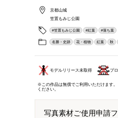
京都山城
笠置もみじ公園
#笠置もみじ公園
#紅葉
#落ち葉
名勝・史跡
花・植物
紅葉
秋
モデルリリース未取得
プ
※この作品は無償でご利用いただけます。
ください。
写真素材ご使用申請