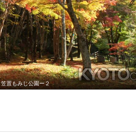
笠置もみじ公園ー２