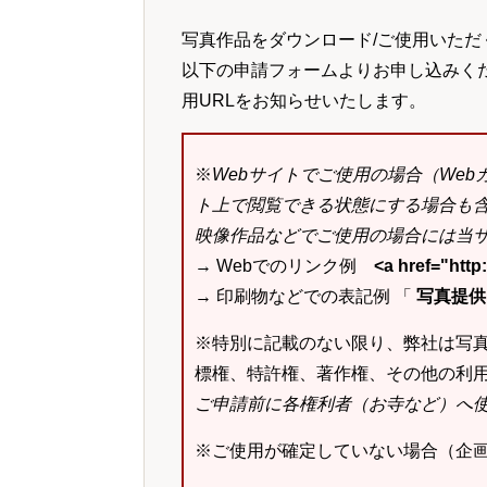
写真作品をダウンロード/ご使用いただ
以下の申請フォームよりお申し込みく
用URLをお知らせいたします。
※
Webサイトでご使用の場合（We
ト上で閲覧できる状態にする場合も
映像作品などでご使用の場合には当サ
→ Webでのリンク例
<a href="ht
→ 印刷物などでの表記例 「
写真提供：k
※特別に記載のない限り、弊社は写
標権、特許権、著作権、その他の利
ご申請前に各権利者（お寺など）へ
※ご使用が確定していない場合（企