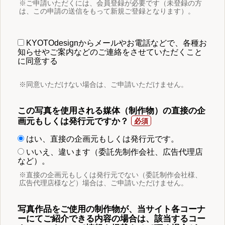
※ご申請いただくには、会員登録が必要です（未登録の方
は、この申請の送信をもって新規ご登録となります）。
KYOTOdesignからメールやお電話などで、各種お
知らせやご案内などのご連絡をさせていただくこと
に同意する
※同意いただけない場合は、ご申請いただけません。
この写真を使用される媒体（制作物）の直接の企
画元もしくは発行元ですか？
はい、直接の企画元もしくは発行元です。
いいえ、違います（委託先制作会社、広告代理店
など）。
※直接の企画元もしくは発行元でない（委託制作会社様、
広告代理店様など）場合は、ご申請いただけません。
写真作品をご使用の制作物が、当サイト各コーナ
ーにてご紹介できる内容の場合は、該当するコー