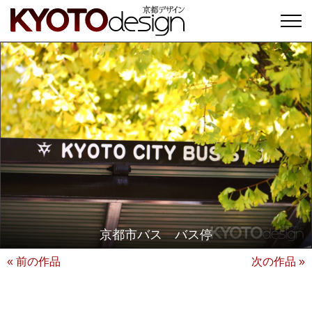
京都市バス バス停
« 前の作品
次の作品 »