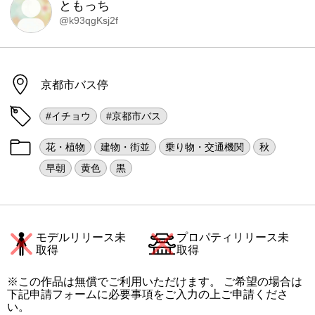
ともっち
@k93qgKsj2f
京都市バス停
#イチョウ
#京都市バス
花・植物
建物・街並
乗り物・交通機関
秋
早朝
黄色
黒
モデルリリース未
プロパティリリース未
取得
取得
※この作品は無償でご利用いただけます。 ご希望の場合は
下記申請フォームに必要事項をご入力の上ご申請くださ
い。