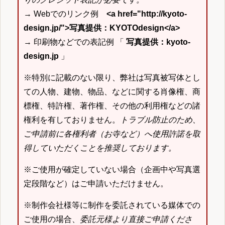
→ Webでのリンク例
<a href="http://kyoto-
design.jp/">写真提供：KYOTOdesign</a>
→ 印刷物などでの表記例 「
写真提供：kyoto-
design.jp
」
※特別に記載のない限り、弊社は写真被写体とし
ての人物、建物、物品、などに関する肖像権、商
標権、特許権、著作権、その他の利用権などの諸
権利を有しておりません。
トラブル防止のため、
ご申請前に各権利者（お寺など）へ使用許諾を取
得していただくことを推奨しております。
※ご使用が確定していない場合（企画中や写真選
定段階など）はご申請いただけません。
※制作会社様等に制作を委託されている媒体での
ご使用の場合、
委託元様より直接ご申請くださ