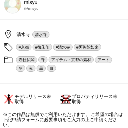
misyu
@misyu
清水寺
清水寺
#京都
#御朱印
#清水寺
#阿弥陀如来
寺社仏閣
寺
アイテム・京都の素材
アート
冬
赤
黒
白
モデルリリース未
プロパティリリース未
取得
取得
※この作品は無償でご利用いただけます。 ご希望の場合は
下記申請フォームに必要事項をご入力の上ご申請くださ
い。