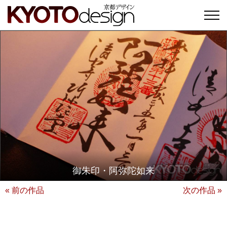
御朱印・阿弥陀如来
« 前の作品
次の作品 »