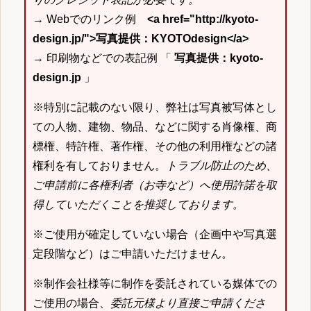
→ Webでのリンク例
<a href="http://kyoto-
design.jp/">写真提供：KYOTOdesign</a>
→ 印刷物などでの表記例 「
写真提供：kyoto-
design.jp
」
※特別に記載のない限り、弊社は写真被写体とし
ての人物、建物、物品、などに関する肖像権、商
標権、特許権、著作権、その他の利用権などの諸
権利を有しておりません。
トラブル防止のため、
ご申請前に各権利者（お寺など）へ使用許諾を取
得していただくことを推奨しております。
※ご使用が確定していない場合（企画中や写真選
定段階など）はご申請いただけません。
※制作会社様等に制作を委託されている媒体での
ご使用の場合、
委託元様より直接ご申請くださ