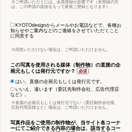
※ご申請いただくには、会員登録が必要です（未登録の方
は、この申請の送信をもって新規ご登録となります）。
KYOTOdesignからメールやお電話などで、各種お
知らせやご案内などのご連絡をさせていただくこと
に同意する
※同意いただけない場合は、ご申請いただけません。
この写真を使用される媒体（制作物）の直接の企
画元もしくは発行元ですか？
はい、直接の企画元もしくは発行元です。
いいえ、違います（委託先制作会社、広告代理店
など）。
※直接の企画元もしくは発行元でない（委託制作会社様、
広告代理店様など）場合は、ご申請いただけません。
写真作品をご使用の制作物が、当サイト各コーナ
ーにてご紹介できる内容の場合は、該当するコー