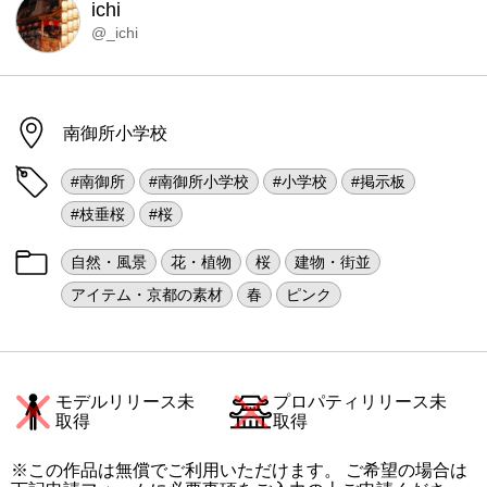
ichi
@_ichi
南御所小学校
#南御所
#南御所小学校
#小学校
#掲示板
#枝垂桜
#桜
自然・風景
花・植物
桜
建物・街並
アイテム・京都の素材
春
ピンク
モデルリリース未
プロパティリリース未
取得
取得
※この作品は無償でご利用いただけます。 ご希望の場合は