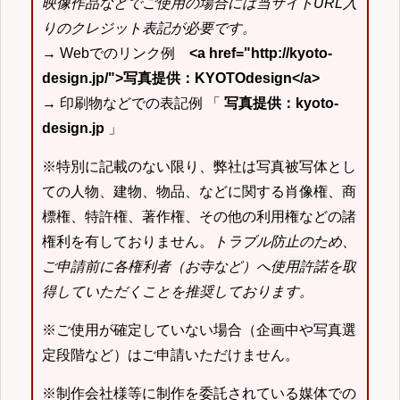
映像作品などでご使用の場合には当サイトURL入
りのクレジット表記が必要です。
→ Webでのリンク例
<a href="http://kyoto-
design.jp/">写真提供：KYOTOdesign</a>
→ 印刷物などでの表記例 「
写真提供：kyoto-
design.jp
」
※特別に記載のない限り、弊社は写真被写体とし
ての人物、建物、物品、などに関する肖像権、商
標権、特許権、著作権、その他の利用権などの諸
権利を有しておりません。
トラブル防止のため、
ご申請前に各権利者（お寺など）へ使用許諾を取
得していただくことを推奨しております。
※ご使用が確定していない場合（企画中や写真選
定段階など）はご申請いただけません。
※制作会社様等に制作を委託されている媒体での