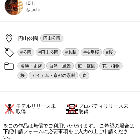
ichi
@_ichi
円山公園
円山公園
#公園
#円山公園
#名勝
#枝垂桜
#桜
名勝・史跡
自然・風景
庭・庭園
花・植物
桜
アイテム・京都の素材
春
モデルリリース未
プロパティリリース未
取得
取得
※この作品は無償でご利用いただけます。 ご希望の場合は
下記申請フォームに必要事項をご入力の上ご申請くださ
い。