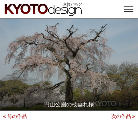
円山公園の枝垂れ桜
« 前の作品
次の作品 »