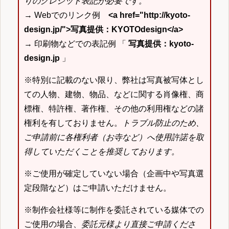
りのクレジット表記が必要です。
→ Webでのリンク例
<a href="http://kyoto-
design.jp/">写真提供：KYOTOdesign</a>
→ 印刷物などでの表記例 「
写真提供：kyoto-
design.jp
」
※特別に記載のない限り、弊社は写真被写体とし
ての人物、建物、物品、などに関する肖像権、商
標権、特許権、著作権、その他の利用権などの諸
権利を有しておりません。
トラブル防止のため、
ご申請前に各権利者（お寺など）へ使用許諾を取
得していただくことを推奨しております。
※ご使用が確定していない場合（企画中や写真選
定段階など）はご申請いただけません。
※制作会社様等に制作を委託されている媒体での
ご使用の場合、
委託元様より直接ご申請くださ