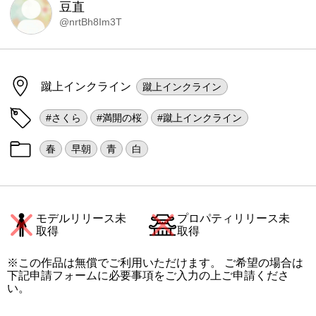
豆直
@nrtBh8Im3T
蹴上インクライン
蹴上インクライン
#さくら
#満開の桜
#蹴上インクライン
春
早朝
青
白
モデルリリース未
プロパティリリース未
取得
取得
※この作品は無償でご利用いただけます。 ご希望の場合は
下記申請フォームに必要事項をご入力の上ご申請くださ
い。