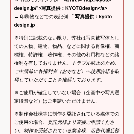
design.jp/">写真提供：KYOTOdesign</a>
→ 印刷物などでの表記例 「
写真提供：kyoto-
design.jp
」
※特別に記載のない限り、弊社は写真被写体とし
ての人物、建物、物品、などに関する肖像権、商
標権、特許権、著作権、その他の利用権などの諸
権利を有しておりません。
トラブル防止のため、
ご申請前に各権利者（お寺など）へ使用許諾を取
得していただくことを推奨しております。
※ご使用が確定していない場合（企画中や写真選
定段階など）はご申請いただけません。
※制作会社様等に制作を委託されている媒体での
ご使用の場合、
委託元様より直接ご申請くださ
い
。
制作を受託されている業者様、広告代理店様