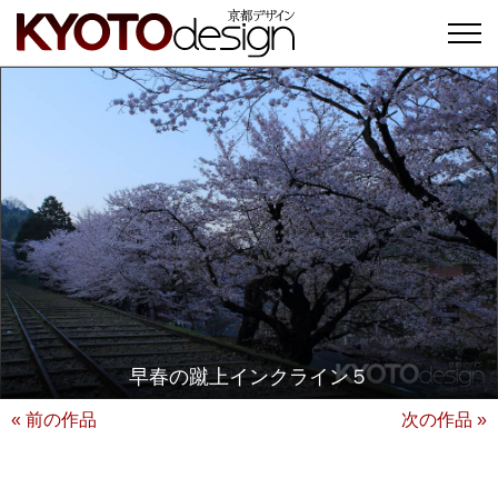
早春の蹴上インクライン５
« 前の作品
次の作品 »