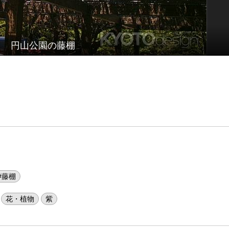
円山公園の藤棚
#藤棚
花・植物
紫