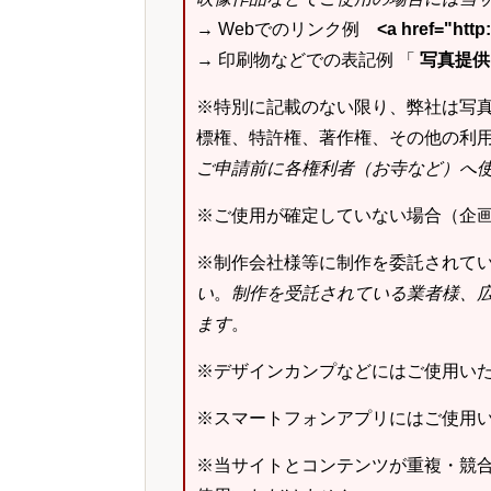
→ Webでのリンク例
<a href="ht
→ 印刷物などでの表記例 「
写真提供：k
※特別に記載のない限り、弊社は写
標権、特許権、著作権、その他の利
ご申請前に各権利者（お寺など）へ
※ご使用が確定していない場合（企
※制作会社様等に制作を委託されて
い
。
制作を受託されている業者様、
ます
。
※デザインカンプなどにはご使用い
※スマートフォンアプリにはご使用
※当サイトとコンテンツが重複・競