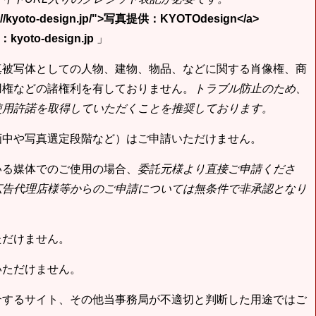
tp://kyoto-design.jp/">写真提供：KYOTOdesign</a>
yoto-design.jp
」
真被写体としての人物、建物、物品、などに関する肖像権、商
用権などの諸権利を有しておりません。
トラブル防止のため、
使用許諾を取得していただくことを推奨しております。
画中や写真選定段階など）はご申請いただけません。
いる媒体でのご使用の場合、
委託元様より直接ご申請くださ
広告代理店様等からのご申請については無条件で非承認となり
ただけません。
いただけません。
合するサイト、その他当事務局が不適切と判断した用途ではご