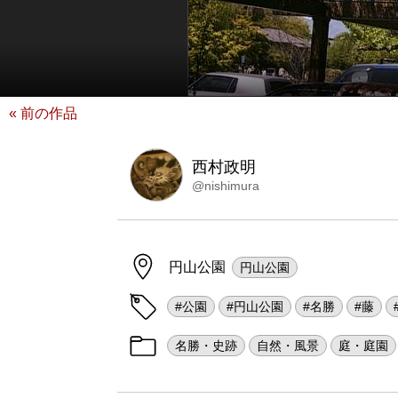
« 前の作品
西村政明
@nishimura
円山公園
円山公園
#公園
#円山公園
#名勝
#藤
名勝・史跡
自然・風景
庭・庭園