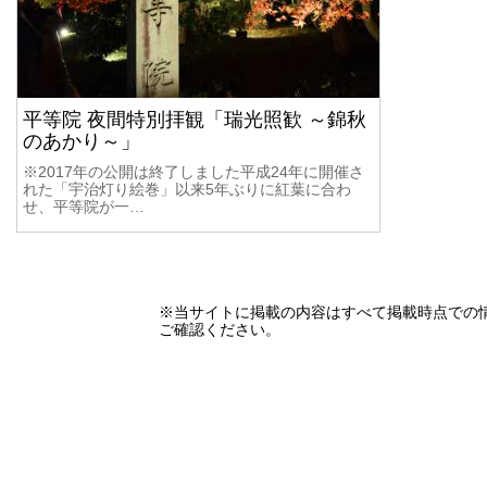
平等院 夜間特別拝観「瑞光照歓 ～錦秋
のあかり～」
※2017年の公開は終了しました平成24年に開催さ
れた「宇治灯り絵巻」以来5年ぶりに紅葉に合わ
せ、平等院が一…
※当サイトに掲載の内容はすべて掲載時点での
ご確認ください。