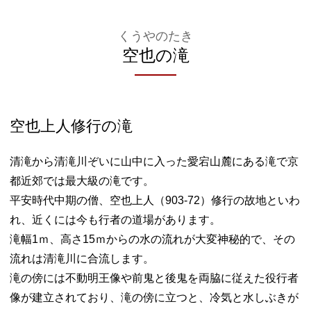
くうやのたき
空也の滝
空也上人修行の滝
清滝から清滝川ぞいに山中に入った愛宕山麓にある滝で京
都近郊では最大級の滝です。
平安時代中期の僧、空也上人（903-72）修行の故地といわ
れ、近くには今も行者の道場があります。
滝幅1ｍ、高さ15ｍからの水の流れが大変神秘的で、その
流れは清滝川に合流します。
滝の傍には不動明王像や前鬼と後鬼を両脇に従えた役行者
像が建立されており、滝の傍に立つと、冷気と水しぶきが