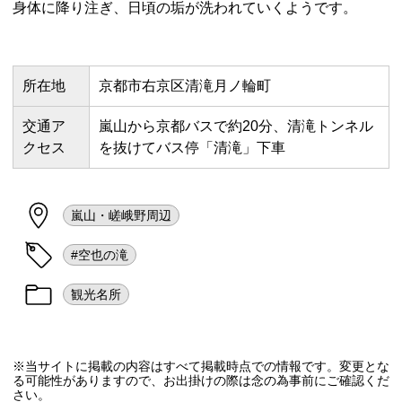
身体に降り注ぎ、日頃の垢が洗われていくようです。
所在地
京都市右京区清滝月ノ輪町
交通ア
嵐山から京都バスで約20分、清滝トンネル
クセス
を抜けてバス停「清滝」下車
嵐山・嵯峨野周辺
#空也の滝
観光名所
※当サイトに掲載の内容はすべて掲載時点での情報です。変更とな
る可能性がありますので、お出掛けの際は念の為事前にご確認くだ
さい。