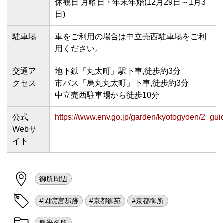
休観日 月曜日・年末年始(12月29日～1月3
日)
駐車場
車をご利用の場合は中立売西駐車場をご利
用ください。
交通ア
地下鉄「丸太町」駅下車,徒歩約3分
クセス
市バス「烏丸丸太町」下車,徒歩約3分
中立売西駐車場から徒歩10分
公式
https://www.env.go.jp/garden/kyotogyoen/2_gu
Webサ
イト
御所周辺
#閑院宮邸跡
#京都御苑
#京都御所
観光名所