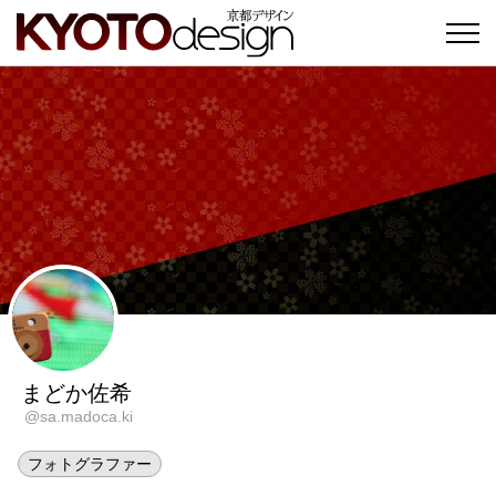
まどか佐希
@sa.madoca.ki
フォトグラファー