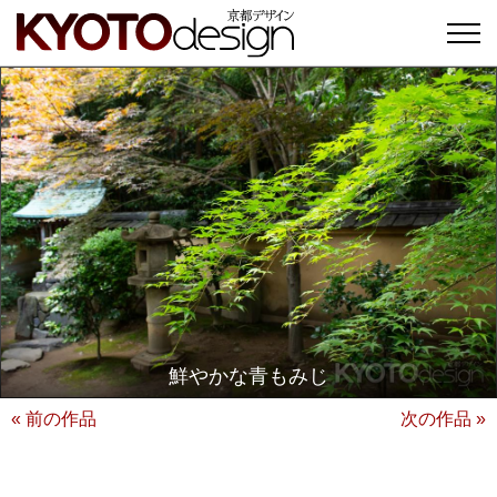
鮮やかな青もみじ
« 前の作品
次の作品 »