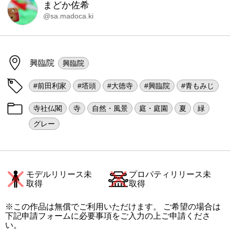
まどか佐希
@sa.madoca.ki
興臨院
興臨院
#前田利家
#塔頭
#大徳寺
#興臨院
#青もみじ
寺社仏閣
寺
自然・風景
庭・庭園
夏
緑
グレー
モデルリリース未
プロパティリリース未
取得
取得
※この作品は無償でご利用いただけます。 ご希望の場合は
下記申請フォームに必要事項をご入力の上ご申請くださ
い。