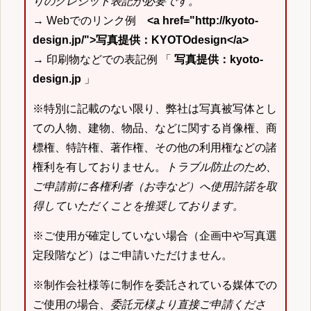
りのクレジット表記が必要です。
→ Webでのリンク例
<a href="http://kyoto-
design.jp/">写真提供：KYOTOdesign</a>
→ 印刷物などでの表記例 「
写真提供：kyoto-
design.jp
」
※特別に記載のない限り、弊社は写真被写体とし
ての人物、建物、物品、などに関する肖像権、商
標権、特許権、著作権、その他の利用権などの諸
権利を有しておりません。
トラブル防止のため、
ご申請前に各権利者（お寺など）へ使用許諾を取
得していただくことを推奨しております。
※ご使用が確定していない場合（企画中や写真選
定段階など）はご申請いただけません。
※制作会社様等に制作を委託されている媒体での
ご使用の場合、
委託元様より直接ご申請くださ