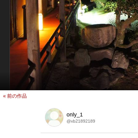
« 前の作品
only_1
@xb21892189