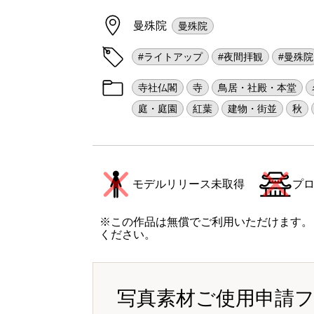
曼殊院
曼殊院
#ライトアップ
#夜間拝観
#曼殊院
寺社仏閣
寺
鳥居・社殿・本堂
庭・庭園
紅葉
建物・街並
秋
モデルリリース未取得
プ
※この作品は無償でご利用いただけます。
ください。
写真素材ご使用申請