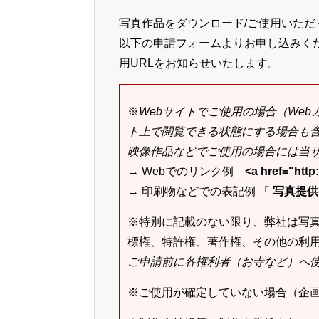
写真作品をダウンロード/ご使用いただ
以下の申請フォームよりお申し込みく
用URLをお知らせいたします。
※
Webサイトでご使用の場合（We
ト上で閲覧できる状態にする場合も
映像作品などでご使用の場合には当サ
→ Webでのリンク例
<a href="ht
→ 印刷物などでの表記例 「
写真提供：k
※特別に記載のない限り、弊社は写
標権、特許権、著作権、その他の利
ご申請前に各権利者（お寺など）へ
※ご使用が確定していない場合（企