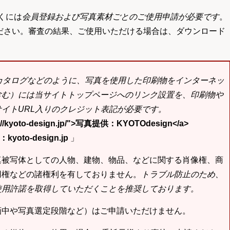
くには
会員登録および写真素材ごとのご使用申請が必要です
。
ださい。審査の結果、ご使用いただける場合は、ダウンロード
bカタログなどのように、写真を使用した印刷物をインターネッ
含む）には当サイトトップページへのリンク設置を、印刷物や
イトURL入りのクレジット表記が必要です。
tp://kyoto-design.jp/">写真提供：KYOTOdesign</a>
yoto-design.jp
」
真被写体としての人物、建物、物品、などに関する肖像権、商
用権などの諸権利を有しておりません。
トラブル防止のため、
使用許諾を取得していただくことを推奨しております。
画中や写真選定段階など）はご申請いただけません。