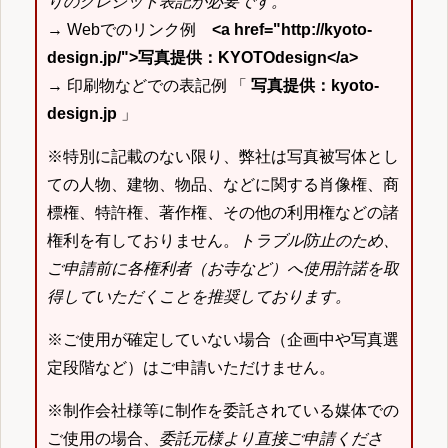
りのクレジット表記が必要です。
→ Webでのリンク例
<a href="http://kyoto-
design.jp/">写真提供：KYOTOdesign</a>
→ 印刷物などでの表記例 「
写真提供：kyoto-
design.jp
」
※特別に記載のない限り、弊社は写真被写体とし
ての人物、建物、物品、などに関する肖像権、商
標権、特許権、著作権、その他の利用権などの諸
権利を有しておりません。
トラブル防止のため、
ご申請前に各権利者（お寺など）へ使用許諾を取
得していただくことを推奨しております。
※ご使用が確定していない場合（企画中や写真選
定段階など）はご申請いただけません。
※制作会社様等に制作を委託されている媒体での
ご使用の場合、
委託元様より直接ご申請くださ