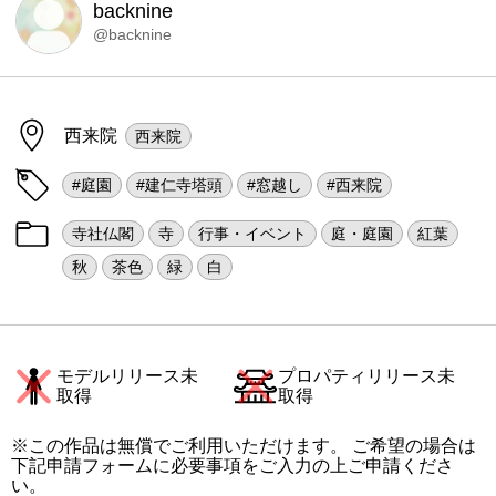
backnine
@backnine
西来院
西来院
#庭園
#建仁寺塔頭
#窓越し
#西来院
寺社仏閣
寺
行事・イベント
庭・庭園
紅葉
秋
茶色
緑
白
モデルリリース未
プロパティリリース未
取得
取得
※この作品は無償でご利用いただけます。 ご希望の場合は
下記申請フォームに必要事項をご入力の上ご申請くださ
い。