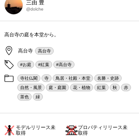
三由 豊
@dolche
高台寺の庭を本堂から。
高台寺
高台寺
#お庭
#紅葉
#高台寺
寺社仏閣
寺
鳥居・社殿・本堂
名勝・史跡
自然・風景
庭・庭園
花・植物
紅葉
秋
赤
茶色
緑
モデルリリース未
プロパティリリース未
取得
取得