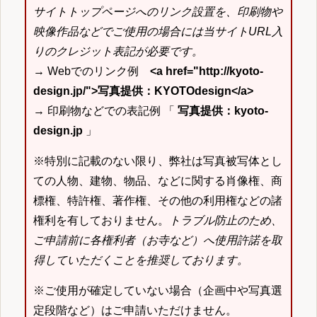
サイトトップページへのリンク設置を、印刷物や
映像作品などでご使用の場合には当サイトURL入
りのクレジット表記が必要です。
→ Webでのリンク例
<a href="http://kyoto-
design.jp/">写真提供：KYOTOdesign</a>
→ 印刷物などでの表記例 「
写真提供：kyoto-
design.jp
」
※特別に記載のない限り、弊社は写真被写体とし
ての人物、建物、物品、などに関する肖像権、商
標権、特許権、著作権、その他の利用権などの諸
権利を有しておりません。
トラブル防止のため、
ご申請前に各権利者（お寺など）へ使用許諾を取
得していただくことを推奨しております。
※ご使用が確定していない場合（企画中や写真選
定段階など）はご申請いただけません。