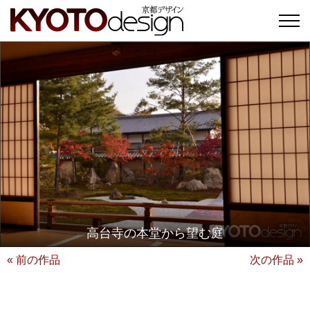
高台寺の本堂から望む庭
« 前の作品
次の作品 »