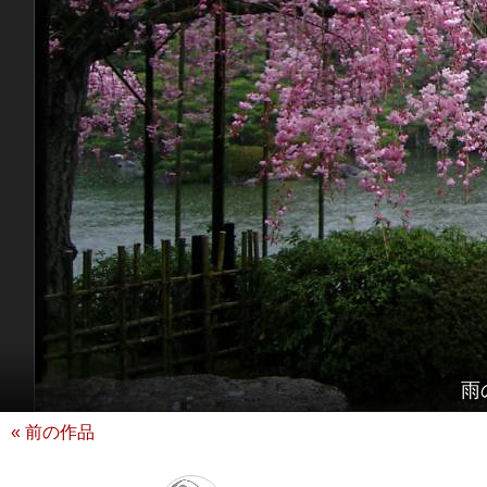
雨
« 前の作品