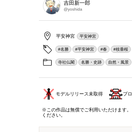
吉田新一郎
@yoshida
平安神宮
平安神宮
#名勝
#平安神宮
#春
#枝垂桜
寺社仏閣
名勝・史跡
自然・風景
モデルリリース未取得
プ
※この作品は無償でご利用いただけます。
ください。