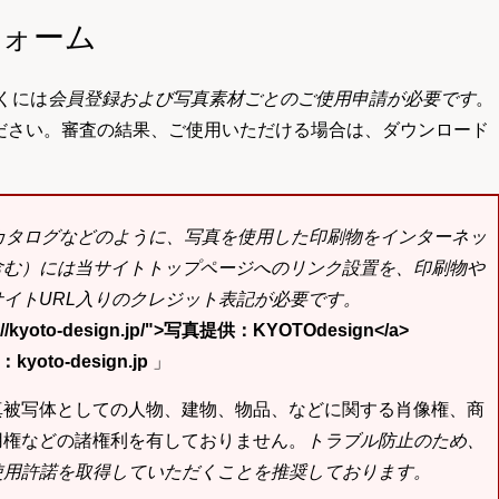
フォーム
くには
会員登録および写真素材ごとのご使用申請が必要です
。
ださい。審査の結果、ご使用いただける場合は、ダウンロード
bカタログなどのように、写真を使用した印刷物をインターネッ
含む）には当サイトトップページへのリンク設置を、印刷物や
イトURL入りのクレジット表記が必要です。
tp://kyoto-design.jp/">写真提供：KYOTOdesign</a>
yoto-design.jp
」
真被写体としての人物、建物、物品、などに関する肖像権、商
用権などの諸権利を有しておりません。
トラブル防止のため、
使用許諾を取得していただくことを推奨しております。