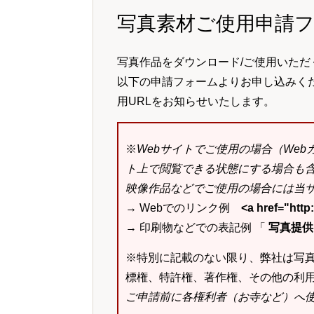
写真素材ご使用申請
写真作品をダウンロード/ご使用いただ
以下の申請フォームよりお申し込みく
用URLをお知らせいたします。
※
Webサイトでご使用の場合（We
ト上で閲覧できる状態にする場合も
映像作品などでご使用の場合には当サ
→ Webでのリンク例
<a href="ht
→ 印刷物などでの表記例 「
写真提供：k
※特別に記載のない限り、弊社は写
標権、特許権、著作権、その他の利
ご申請前に各権利者（お寺など）へ