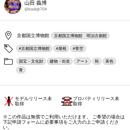
山田 義博
@badqb704
京都国立博物館
京都国立博物館 明治古都館
#京都国立博物館
#屋根
#青空
国宝・文化財
建物・街並
アート
秋
茶色
青
モデルリリース未
プロパティリリース未
取得
取得
※この作品は無償でご利用いただけます。 ご希望の場合は
下記申請フォームに必要事項をご入力の上ご申請くださ
い。