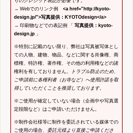
りのクレジット表記が必要です。
→ Webでのリンク例
<a href="http://kyoto-
design.jp/">写真提供：KYOTOdesign</a>
→ 印刷物などでの表記例 「
写真提供：kyoto-
design.jp
」
※特別に記載のない限り、弊社は写真被写体とし
ての人物、建物、物品、などに関する肖像権、商
標権、特許権、著作権、その他の利用権などの諸
権利を有しておりません。
トラブル防止のため、
ご申請前に各権利者（お寺など）へ使用許諾を取
得していただくことを推奨しております。
※ご使用が確定していない場合（企画中や写真選
定段階など）はご申請いただけません。
※制作会社様等に制作を委託されている媒体での
ご使用の場合、
委託元様より直接ご申請くださ