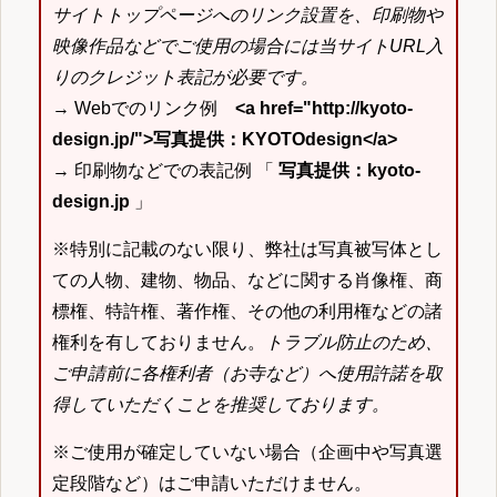
サイトトップページへのリンク設置を、印刷物や
映像作品などでご使用の場合には当サイトURL入
りのクレジット表記が必要です。
→ Webでのリンク例
<a href="http://kyoto-
design.jp/">写真提供：KYOTOdesign</a>
→ 印刷物などでの表記例 「
写真提供：kyoto-
design.jp
」
※特別に記載のない限り、弊社は写真被写体とし
ての人物、建物、物品、などに関する肖像権、商
標権、特許権、著作権、その他の利用権などの諸
権利を有しておりません。
トラブル防止のため、
ご申請前に各権利者（お寺など）へ使用許諾を取
得していただくことを推奨しております。
※ご使用が確定していない場合（企画中や写真選
定段階など）はご申請いただけません。