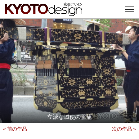
立派な城使の駕籠
« 前の作品
次の作品 »