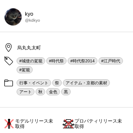
kyo
@kdkyo
烏丸丸太町
#城使の駕籠
#時代祭
#時代祭2014
#江戸時代
#駕籠
行事・イベント
祭
アイテム・京都の素材
アート
秋
金色
黒
モデルリリース未
プロパティリリース未
取得
取得